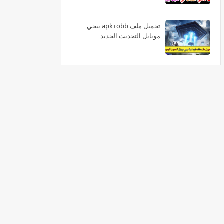
تحميل ملف apk+obb ببجي
موبايل التحديث الجديد