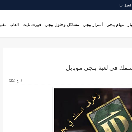
اتصل بنا
ار
مهام ببجي
أسرار ببجي
مشاكل وحلول ببجي
فورت نايت
العاب
تقني
مك في لعبة ببجي موبايل
(35)