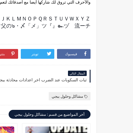
والأحرف التي تروق لك شاركها أيضا مع أصدقائك لتعم ا
ＩＪＫＬＭＮＯＰＱＲＳＴＵＶＷＸＹＺ
父の๖・〆「メ」ツ『』๛ヅ 流ーチ░
فيسبوك
تويتر
بنت
المقال التالي
ثبات السكوبات عند الضرب اخر اعدادات محادثة ببج
مشاكل وحلول ببجي
أخر المواضيع من قسم : مشاكل وحلول ببجي