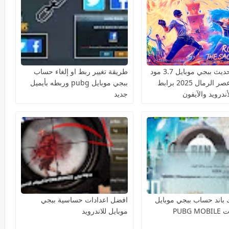
تحميل تحديث ببجي موبايل 3.7 مود
طريقة تغيير ربط او إلغاء حساب
رمضان عصر الرمال 2025 برابط
ببجي موبايل pubg وربطه بأيميل
ندرويد والآيفون
جديد
 باند حساب ببجي موبايل
افضل اعدادات حساسية ببجي
موبايل للاندرويد