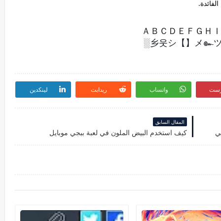
لفائدة.
ＡＢＣＤＥＦＧＨ
乡웃シ【】メ๛ツ
رست
واتساب
ريدايت
لينكدين
المقال السابق
ي
كيف استخدم البيض الملون في لعبة ببجي موبايل