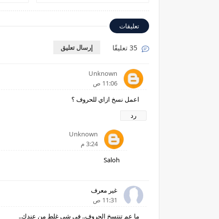
تعليقات
35 تعليقًا
إرسال تعليق
Unknown
11:06 ص
اعمل نسخ ازاي للحروف ؟
رد
Unknown
3:24 م
Saloh
غير معرف
11:31 ص
ما عم تنتسخ الحروف.. في شي غلط من عندك..