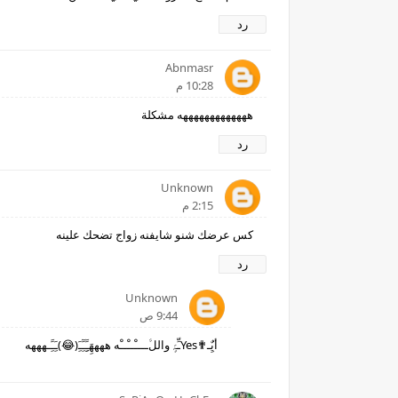
رد
Abnmasr
10:28 م
هههههههههههههه مشكلة
رد
Unknown
2:15 م
كس عرضك شنو شايفنه زواج تضحك علينه
رد
Unknown
9:44 ص
أيٌِـ✟Yesـِّہٍّ واللﱠــــْــْــْه ههههَِـََِِـَِٓـَِ(😂)ـَِـََِـهههه