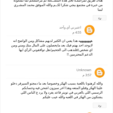
هناك طريق لمراسلـة لحل هذه المشــكله تم مراسلتكم لما تملكونه
من خبرة في مجتمع ببجي شكرا لكــم والله الموفق محمد المشـري
ليبيا
رد
اعتبرني أي وآحد
4:55 م
ههههههههه هذا يعني ان الكثير لديهم مشاكل ومن الواضح انه
لايوجد احد يهتم فيك بعد مايحصلون على المال منك ومني ومن
اي شخص (فلنذهب الى الجحيم).هل توافقوني الرأي ايها
الدعم المحترمين !!
Unknown
3:57 م
والله كرهتونا باللعبة بسبب الهكر وخصوصا بعد ما دمجتو السيرفر دخلو
علينا الهكر وقتلو المتعه وهذا اخر سيزون اشحن فيه وحسابكم
الرسمي اللي بالعربي في تويتر قاعد يغرد ولا يرد ع الناس اللي
يشتكون من الهكر في اللعبه والله عيب عليكم
رد