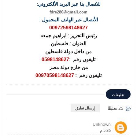
للاتصال بنا عبر البريد الألكتروني:
fdre286@gmail.com
الأتصال عبر الهاتف المحمول :
00972598148627
رئيس التحرير : ابراهيم جمعه
العنوان : فلسطين
من داخل دولة فلسطين
تليفون رقم :
0598148627
من خارج دولة مصر
تليفون رقم :
0598148627
0097
تعليقات
25 تعليقًا
إرسال تعليق
Unknown
5:36 م