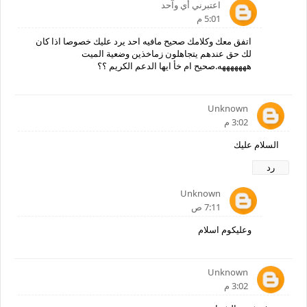
اعتبرني أي وآحد
5:01 م
اتفق معك وكلامك صحيح مافيه احد يرد عليك خصوصا اذا كان
لك حق عندهم يتجاهلون زماخذين وضعية الميت
هههههههه.صحيح ام خأ ايها الدعم الكريم ؟؟
Unknown
3:02 م
السلام عليك
رد
Unknown
7:11 ص
وعليكوم اسلام
Unknown
3:02 م