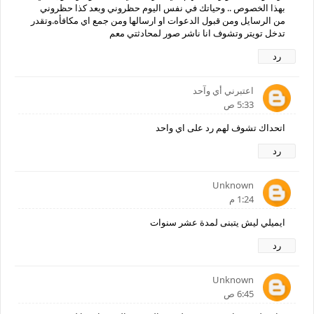
بهذا الخصوص .. وحياتك في نفس اليوم حظروني وبعد كذا حظروني
من الرسايل ومن قبول الدعوات او ارسالها ومن جمع اي مكافأه.وتقدر
تدخل تويتر وتشوف انا ناشر صور لمحادثتي معم
رد
اعتبرني أي وآحد
5:33 ص
اتحداك تشوف لهم رد على اي واحد
رد
Unknown
1:24 م
ايميلي ليش يتبنى لمدة عشر سنوات
رد
Unknown
6:45 ص