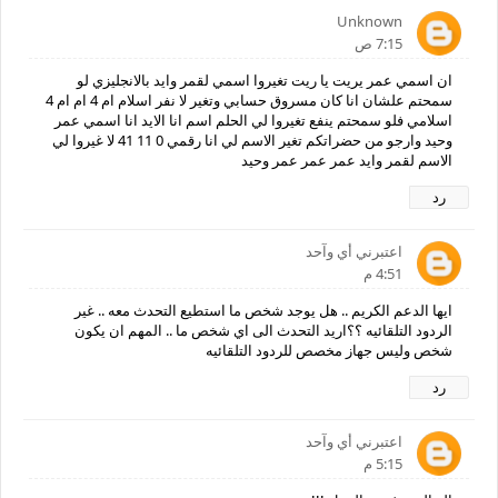
Unknown
7:15 ص
ان اسمي عمر يريت يا ريت تغيروا اسمي لقمر وايد بالانجليزي لو
سمحتم علشان انا كان مسروق حسابي وتغير لا نفر اسلام ام 4 ام ام 4
اسلامي فلو سمحتم ينفع تغيروا لي الحلم اسم انا الايد انا اسمي عمر
وحيد وارجو من حضراتكم تغير الاسم لي انا رقمي 0 11 41 لا غيروا لي
الاسم لقمر وايد عمر عمر عمر وحيد
رد
اعتبرني أي وآحد
4:51 م
ايها الدعم الكريم .. هل يوجد شخص ما استطيع التحدث معه .. غير
الردود التلقائيه ؟؟اريد التحدث الى اي شخص ما .. المهم ان يكون
شخص وليس جهاز مخصص للردود التلقائيه
رد
اعتبرني أي وآحد
5:15 م