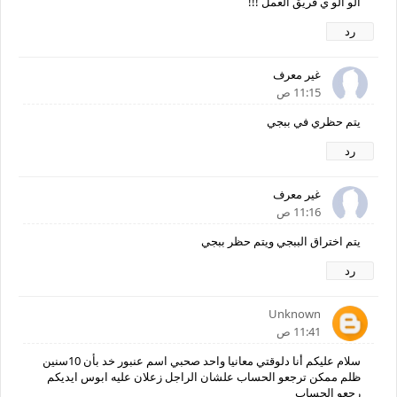
الو الو ي فريق العمل !!!
رد
غير معرف
11:15 ص
يتم حظري في ببجي
رد
غير معرف
11:16 ص
يتم اختراق الببجي ويتم حظر ببجي
رد
Unknown
11:41 ص
سلام عليكم أنا دلوقتي معانيا واحد صحبي اسم عنبور خد بأن 10سنين
ظلم ممكن ترجعو الحساب علشان الراجل زعلان عليه ابوس ايديكم
رجعو الحساب