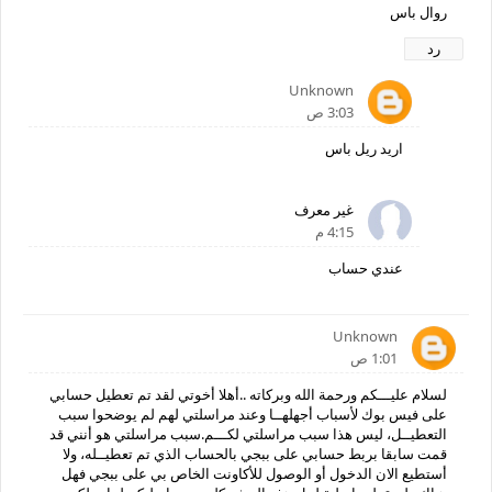
روال باس
رد
Unknown
3:03 ص
اريد ريل باس
غير معرف
4:15 م
‏عندي حساب
Unknown
1:01 ص
لسلام عليـــكم ورحمة الله وبركاته ..أهلا أخوتي لقد تم تعطيل حسابي
على فيس بوك لأسباب أجهلهــا وعند مراسلتي لهم لم يوضحوا سبب
التعطيــل، ليس هذا سبب مراسلتي لكـــم.سبب مراسلتي هو أنني قد
قمت سابقا بربط حسابي على ببجي بالحساب الذي تم تعطيــله، ولا
أستطيع الان الدخول أو الوصول للأكاونت الخاص بي على ببجي فهل