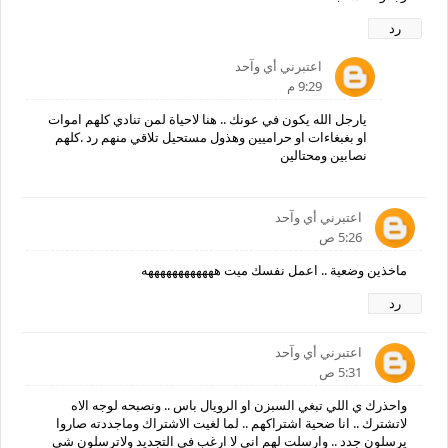
رد
اعتبرني أي وآحد
9:29 م
يارجل الله يكون في عونك .. هنا لاحياة لمن تنادي كلهم اموات
او بغبغاءات او حراميين وهذول مستحيل تلاقي منهم رد .كلهم
نصابين ومحتالين
اعتبرني أي وآحد
5:26 ص
ماخذين وضعية .. اعمل نفسك ميت ههههههههههههه
رد
اعتبرني أي وآحد
5:31 ص
واحذرك ي اللي تبغي السبزن او الرويال باس .. ونصبحه لوجه الاه
لاتشترك .. انا ضحية اشتراكهم .. لما لغيت الاشتراك وماجددته صاروا
يرسلون جدد .. وارسلت لهم اني لا ارغب في التجديد ولاترسلون شي