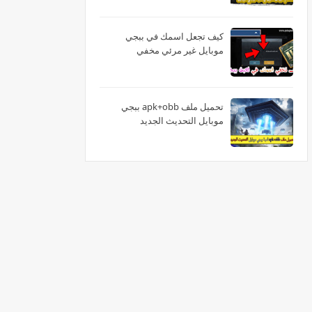
كيف تجعل اسمك في ببجي
موبايل غير مرئي مخفي
تحميل ملف apk+obb ببجي
موبايل التحديث الجديد