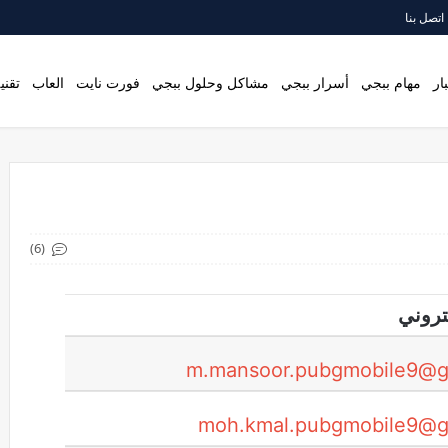
اتصل بنا
ار
مهام ببجي
أسرار ببجي
مشاكل وحلول ببجي
فورت نايت
العاب
تقني
(6)
كتروني
m.mansoor.pubgmobile9@g
moh.kmal.pubgmobile9@g