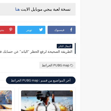
نسخة لعبة ببجي موبايل الايت
هنا
فيسبوك
تويتر
بنت
المقال التالي
PUBG map الخرائط
أخر المواضيع من قسم : PUBG map الخرائط