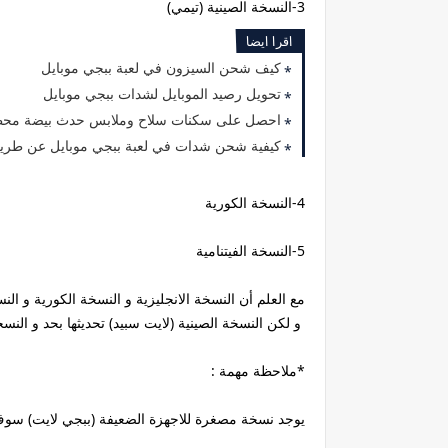
3-النسخة الصينية (تيمي)
اقرا ايضا
كيف شحن السيزون في لعبة ببجي موبايل
تحويل رصيد الموبايل لشدات ببجي موبايل
احصل على سكنات سلاح وملابس حدث بيضة محظ
كيفية شحن شدات في لعبة ببجي موبايل عن طريق 
4-النسخة الكورية
5-النسخة الفيتنامية
مع العلم أن النسخة الانجليزية و النسخة الكورية و النسخة الفيتنامية 
و لكن النسخة الصينية (لايت سبيد) تحديثها بحد و النسخ
*ملاحظة مهمة :
يوجد نسخة مصغرة للاجهزة الضعيفة (ببجي لايت) سوف