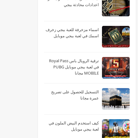
اعدادات محادثة ببجي
اسماء مزخرفة للعبة ببجي زخرف
اسمك في لعبة ببجي موبايل
ترقية الرويال باس Royal Pass
في لعبة ببجي موبايل PUBG
MOBILE مجانا
التسجيل للحصول على تصريح
عمرة مجانا
كيف استخدم البيض الملون في
لعبة ببجي موبايل