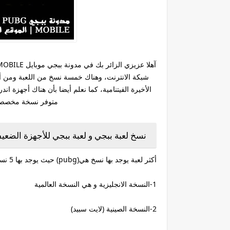
شبكة الانترنت، وهناك خمسة نسخ من اللعبة ومن أشهر
الأخيرة الفيتنامية، كما نعلم أيضا بأن هناك أجهزة ان
متوفر نسخة مخصصة ل
نسخ لعبة ببجي و لعبة ببجي للأجهزة الضعيف
أكثر لعبة يوجد بها نسخ هي(pubg) حيث يوجد بها 5 نسخ سوف اذكرها لكم:
1-النسخة الانجليزية و هي النسخة العالمية
2-النسخة الصينية (لايت سبيد)