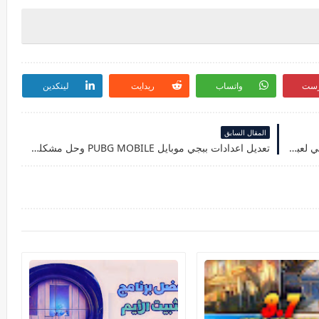
رست
واتساب
ريدايت
لينكدين
المقال السابق
الطريقة الصحيحة لرفع الحظر "الباند" عن حسابك في لعبة ببجي موبايل PUBG MOBILE
تعديل اعدادات ببجي موبايل PUBG MOBILE وحل مشكلة التعليق