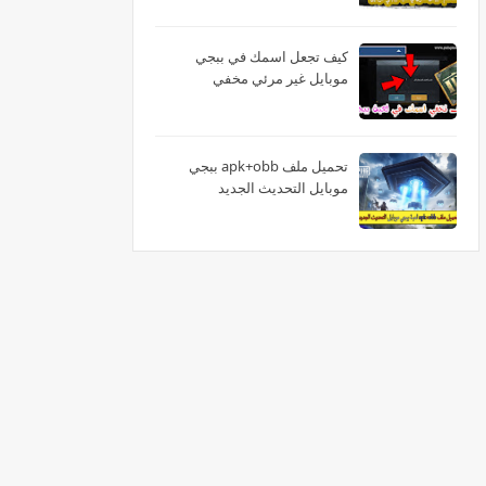
كيف تجعل اسمك في ببجي
موبايل غير مرئي مخفي
تحميل ملف apk+obb ببجي
موبايل التحديث الجديد