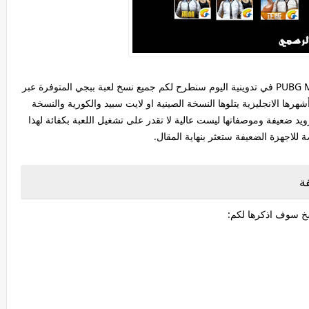
آهلا عزيزي الزائر بك في مدونة ببجي موبايل PUBG MOBILE في تدوينية اليوم سنطرح لكم جميع نسخ لعبة ببجي المتوفرة عبر
ها الانجليزية يتلوها النسخة الصينية او لايت سبيد والكورية والنسخة
درويد ضعيفة وموصفاتها ليست عالية لا تقدر على تشغيل اللعبة بكفائة لهذا
لاجهزة الضعيفة ستعثر بنهاية المقال.
ة