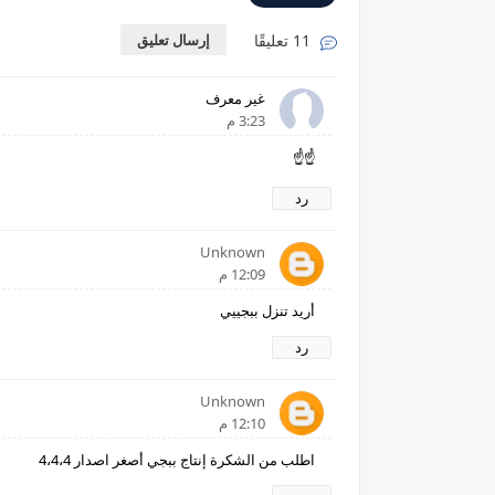
11 تعليقًا
إرسال تعليق
غير معرف
3:23 م
☝☝
رد
Unknown
12:09 م
أريد تنزل ببجييي
رد
Unknown
12:10 م
اطلب من الشكرة إنتاج ببجي أصغر اصدار 4،4،4