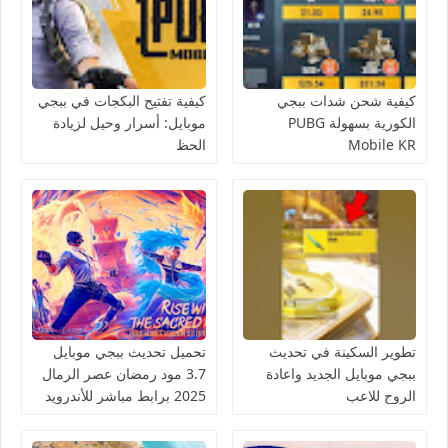
كيفية شحن شدات ببجي
كيفية تفتيح البكجات في ببجي
الكورية بسهولة PUBG
موبايل: أسرار وحيل لزيادة
Mobile KR
الحظ
تطوير السكينة في تحديث
تحميل تحديث ببجي موبايل
ببجي موبايل الجديد واعادة
3.7 مود رمضان عصر الرمال
الروح للاعب
2025 برابط مباشر للأندرويد
والآيفون