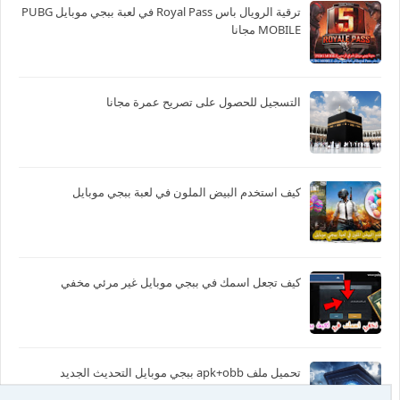
ترقية الرويال باس Royal Pass في لعبة ببجي موبايل PUBG
MOBILE مجانا
التسجيل للحصول على تصريح عمرة مجانا
كيف استخدم البيض الملون في لعبة ببجي موبايل
كيف تجعل اسمك في ببجي موبايل غير مرئي مخفي
تحميل ملف apk+obb ببجي موبايل التحديث الجديد