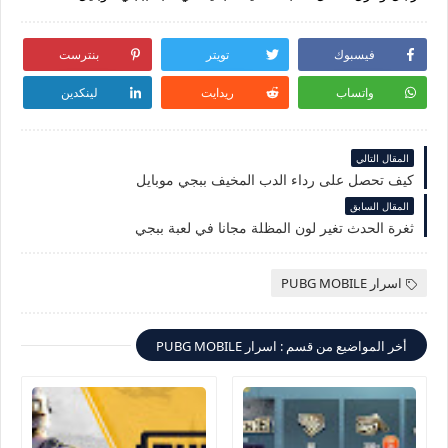
فيسبوك
تويتر
بنترست
واتساب
ريدايت
لينكدين
المقال التالي
كيف تحصل على رداء الدب المخيف ببجي موبايل
المقال السابق
ثغرة الحدث تغير لون المظلة مجانا في لعبة ببجي
اسرار PUBG MOBILE
أخر المواضيع من قسم : اسرار PUBG MOBILE