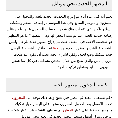
المظهر الجديد ببجي موبايل
نعلم أنه قبل عدة أيام تم إدراج التحديث الجديد للعبة والدخول في
السيزون والموسم السابع وفي هذا الموسم تم إضافة الصقر وسكنات
السلاح ولكن التي تتطلب منك شحن الحساب للحصول عليها ولكن هناك
إضافة جديدة للعبة ربما لم ينتبه البعض لها وهي المظهر؟ ما هو المظهر
هو شخصية الاعب في اللعبة، حيث تم إدراج مظهر جديد للرجل وليس
للشخصية البنت والمظهر الجديد هو
لحية
تم إضافتها للشخصية الرجل
حيث يمكنك وضع لحية، ولكن لشراء الحية يجب أن تكون قد فتحت
الرويال باس والذي يفتح من خلال الشحن بشدات، في كل منا شحن
السيزون السابع يستطيع تركيب الحية.
كيفية الدخول لمظهر الحية
- قم بتشغيل اللعبة ثم انتظر حتي تفتح وبعد ذلك توجه إلى
المخزون
تجده بالاسفل بعد الدخول للمخزون ستجد على اليسار خيار تفكيك
والمظهر تضغط على خيار
المظهر
ثم ستظهر الشخصيات تختار شخصية
الرجل وتنزل أسفل ستجد اللحية الجديد في لعبة ببجي موبايل.