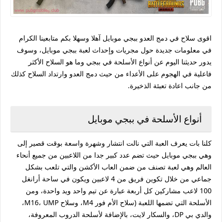
اقوى سلاح في دمج العدو ببجي موبايل آهلا وسهلا بكم متابعينا الكرام
في معلومات جديدة حول مجريات وإحداث لعبة ببجي موبايل، وسوف
يدور حديثنا اليوم عن أنواع الأسلحة في ببجي وما هو السلاح الأكثر
فاعلية في الهجوم على الأعداء من حيث دمج العدو وارتداد السلاح كذلك
من جانب اعادة تعبئة الذخيرة.
أنواع الأسلحة في ببجي موبايل
كلنا بات يعرف العبة التي نالت انتشار وشهرة واسعة بوقت قصير إلى
وهي ببجي موبايل حيث تضم عدد كبير جدا من اللاعبين من جميع أنحاء
العالم وهي لعبة تصنف من ضمن العاب الأكشن والتي تلعب بشكل
جماعي من خلال تكوين فريق من 4 لاعبين ويكون في ساحة أرانغل
100 لاعب مشاركين كل أربعة عبارة عن تيم واحد ويد واحدة، ومن
الأسلحة التي تضمها اللعبة (سلاح الأم فور M4، وسلاح M16، UMP،
والدي بي DP، والسكار لايت، بالإضافة لأسلحة الدروب المعروفة،