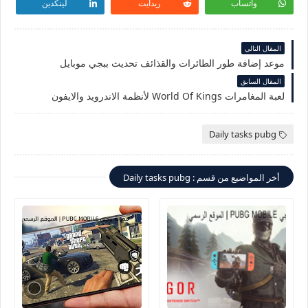
واتساب
ريدايت
لينكدين
المقال التالي
موعد إضافة طور الطائرات والقذائف تحديث ببجي موبايل
المقال السابق
لعبة المغامرات World Of Kings لأنظمة الاندرويد والايفون
Daily tasks pubg
أخر المواضيع من قسم : Daily tasks pubg