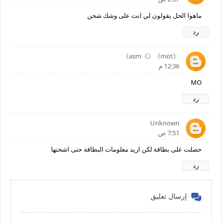
ماهوا الحل يقولون لي انت على وشك شحن
رد
《mot》《》asm》
12:36 م
MO
رد
Unknown
7:51 ص
حصلت على بطاقة لكن اريد معلومات البطاقة حتى اشحنها
رد
إرسال تعليق