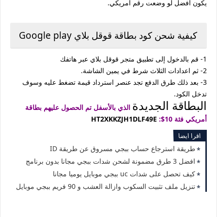
يكون أفضل لو وضعت رقم أمريكي.
كيفية شحن كود بطاقة قوقل بلاي Google play
1- قم بالدخول إلى تطبيق متجر قوقل بلاي عبر هاتفك
2- ثم اعدادات الثلاث شرط في يمين الشاشة.
3- بعد ذلك طرق الدفع تجد عنصر استرداد قيمة تضغط عليه وسوف
تدخل الكود.
البطاقة الجديدة
الذي بالأسفل تم الحصول عليهم بطاقة
أمريكي فئة 10$:
HT2XKKZJH1DLF49E
اقرا ايضا
طريقة استرجاع حساب ببجي مسروق عن طريقة ID
افضل 3 طرق مضمونة لشحن شدات ببجي مجانا بدون برنامج
كيف تحصل على شدات uc ببجي موبايل يوميا مجانا
تنزيل ملف تثبيت السكوب وازالة العشب و 90 فريم ببجي موبايل