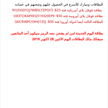
البطاقات ومبارك للأسرع في الحصول عليهم وشحنهم في حسابه
بطاقة قوقل بلاي أمريكية فئة 25$: 9Y2DGDY2J7WB5LTZPGY3
بطاقة قوقل بلاي أوروبية فئة 50$: O83TOKAPXEG519320EP9
البطاقة الثالثة أيضا لدولة أوروبا فئة 50$: G6C9V8PCS9H01ZSJ
بطاقة اليوم الجديدة لمن لم يشحن معه الرمز سيكون أحد المتابعين
سبقكك بذلك البطاقات اليوم الاثنين 28 اكتوبر 2019