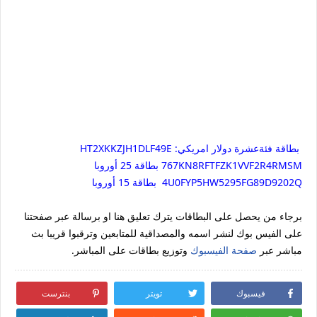
بطاقة فئةعشرة دولار امريكي: HT2XKKZJH1DLF49E
767KN8RFTFZK1VVF2R4RMSM بطاقة 25 أوروبا
4U0FYP5HW5295FG89D9202Q بطاقة 15 أوروبا
برجاء من يحصل على البطاقات يترك تعليق هنا او برسالة عبر صفحتنا
على الفيس بوك لنشر اسمه والمصداقية للمتابعين وترقبوا قريبا بث
مباشر عبر
صفحة الفيسبوك
وتوزيع بطاقات على المباشر.
فيسبوك
تويتر
بنترست