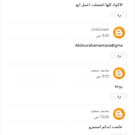
الاكواد كلها اتحصلت اعمل ايع
رد
Unknown
9:45 ص
Abdourahamantaza@gma
رد
محمد سعيد
9:55 ص
روعة
رد
محمد سعيد
10:00 ص
عاشت ايدكم استمرو