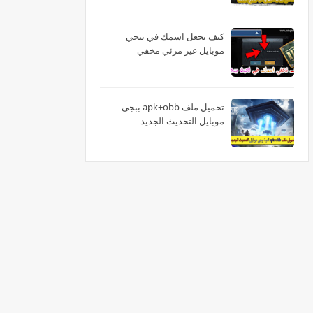
كيف تجعل اسمك في ببجي
موبايل غير مرئي مخفي
تحميل ملف apk+obb ببجي
موبايل التحديث الجديد