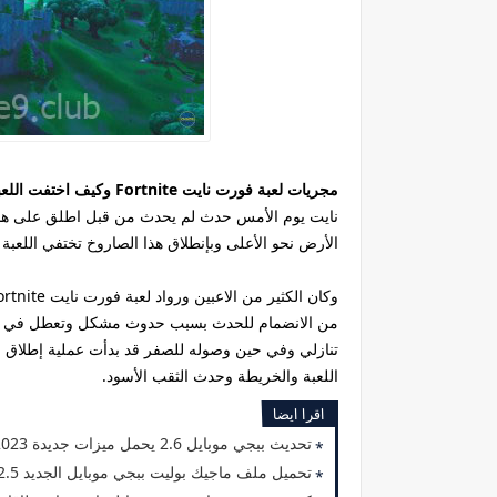
مجريات لعبة فورت نايت Fortnite وكيف اختفت اللعبة عن الوجود
الأرض نحو الأعلى وبإنطلاق هذا الصاروخ تختفي اللعبة
من الانضمام للحدث بسبب حدوث مشكل وتعطل في الخو
تنازلي وفي حين وصوله للصفر قد بدأت عملية إطلاق 
اللعبة والخريطة وحدث الثقب الأسود.
اقرا ايضا
تحديث ببجي موبايل 2.6 يحمل ميزات جديدة 2023
تحميل ملف ماجيك بوليت ببجي موبايل الجديد 2.5 بدون باند