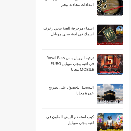
اعدادات محادثة ببجي
اسماء مزخرفة للعبة ببجي زخرف
اسمك في لعبة ببجي موبايل
ترقية الرويال باس Royal Pass
في لعبة ببجي موبايل PUBG
MOBILE مجانا
التسجيل للحصول على تصريح
عمرة مجانا
كيف استخدم البيض الملون في
لعبة ببجي موبايل