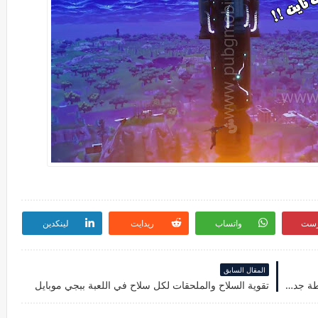
رست
واتساب
ريدايت
لينكدين
المقال السابق
الفصل الثاني من لعبة فورت نايت متوفر الان وخريطة جديدة
تقوية السلاح والملحقات لكل سلاح في اللعبة ببجي موبايل