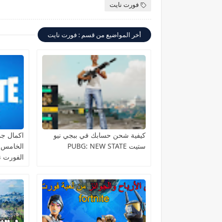
فورت نايت
أخر المواضيع من قسم : فورت نايت
كيفية شحن حسابك في ببجي نيو
اكمال جم
ستيت PUBG: NEW STATE
الخامس 
الفورت ن