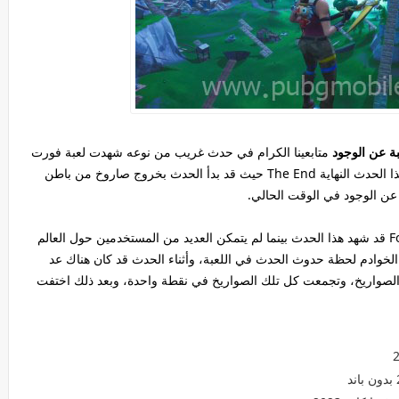
متابعينا الكرام في حدث غريب من نوعه شهدت لعبة فورت
نايت يوم الأمس حدث لم يحدث من قبل اطلق على هذا الحدث النهاية The End حيث قد بدأ الحدث بخروج صاروخ من باطن
 عن الوجود في الوقت الحالي.
وكان الكثير من الاعبين ورواد لعبة فورت نايت Fortnite قد شهد هذا الحدث بينما لم يتمكن العديد من المستخدمين حول العالم
ادم لحظة حدوث الحدث في اللعبة، وأثناء الحدث قد كان هناك عد
الصواريخ، وتجمعت كل تلك الصواريخ في نقطة واحدة، وبعد ذلك اختفت