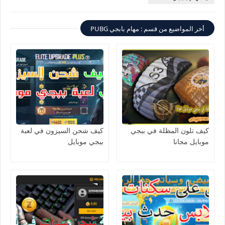
أخر المواضيع من قسم : مهام بابجي PUBG
كيف تلون المظلة في ببجي
كيف شحن السيزون في لعبة
موبايل مجانا
ببجي موبايل