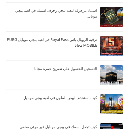
اسماء مزخرفة للعبة ببجي زخرف اسمك في لعبة ببجي
موبايل
ترقية الرويال باس Royal Pass في لعبة ببجي موبايل PUBG
MOBILE مجانا
التسجيل للحصول على تصريح عمرة مجانا
كيف استخدم البيض الملون في لعبة ببجي موبايل
كيف تجعل اسمك في ببجي موبايل غير مرئي مخفي