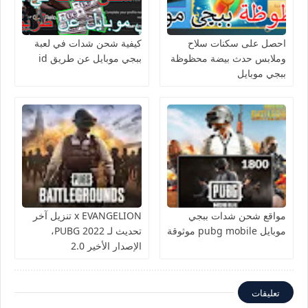
احصل على سكنات سلاح
كيفية شحن شدات في لعبة
وملابس حدث بيضة محظوظة
ببجي موبايل عن طريق id
ببجي موبايل
مواقع شحن شدات ببجي
x EVANGELION تنزيل آخر
موبايل pubg mobile موثوقة
تحديث لـ PUBG 2022،
الإصدار الأخير 2.0
تعليقات