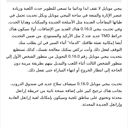
ببجي موبايل لا تقف ابدا ودائما ما تسعى للتطوير حدث اللعبة وزيادة
عنصر الإثارة والمتعة في ساحة الببجي موبايل وبكل تحديث تحمل في
طياتها المفاجأت العديدة مثل الأسلحة الجديدة والسكنات وهدايا الحدث،
وفي تحديث ببجي 0.16.0 هناك العديد من الإضافات، أولا سيكون هناك
خرائط TMD جديد عدد 2 مثل الأركيد والمستودع، من ضمن التحديث
أيضا إمكانية تعبئة طاقتك "الدماء" أثناء السير في لن يطلب منك
التوقف لفعل ذلك وأنت تركض يمكنك معالجة نفسك، كذلك تستطيع
بتحديث ببجي موبايل رقم 0.16.0 التحويل من منظور الشخص الأول إلي
منظور الشخص الثالث أثناء اللعب والتبديل بينهم بطريقة مرينة دون
الحاجة إلي انتظار الخروج أو انتهاء المباراة حتى تفعل ذلك.
تحديث ببجي موبايل 0.16.0 سيضاف سلاح جديد في صندوق الدروب،
بجانب هناك ترجيح كبير على إضافة نسخة ثانية من خريطة إرانغل
محدثة وتحتوي على مناطق ثلجية وسيكون بإمكانك لعبة إرانغل العادية
وإرانغل الجديدة المحدثة.