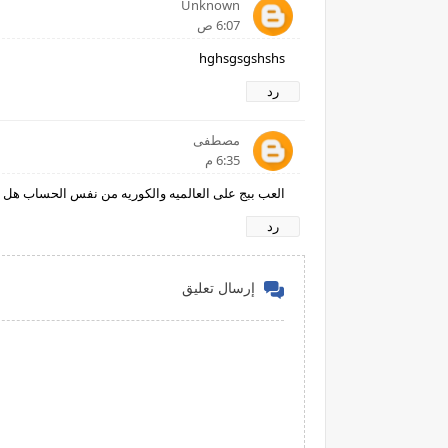
Unknown
6:07 ص
hghsgsgshshs
رد
مصطفى
6:35 م
العب ببج على العالميه والكوريه من نفس الحساب هل 
رد
إرسال تعليق