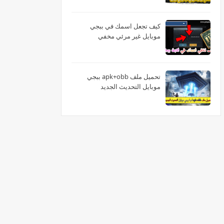
كيف تجعل اسمك في ببجي
موبايل غير مرئي مخفي
تحميل ملف apk+obb ببجي
موبايل التحديث الجديد