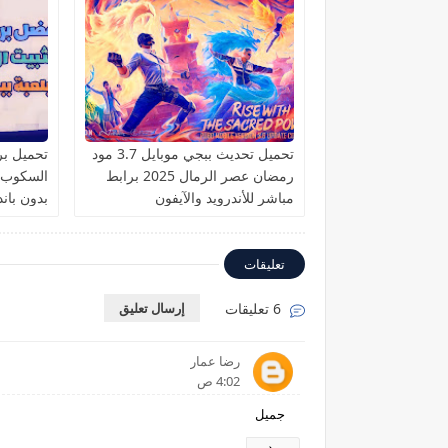
تحميل تحديث ببجي موبايل 3.7 مود
تحميل برن
رمضان عصر الرمال 2025 برابط
مباشر للأندرويد والآيفون
بدون باند
تعليقات
6 تعليقات
إرسال تعليق
رضا عمار
4:02 ص
جميل
رد