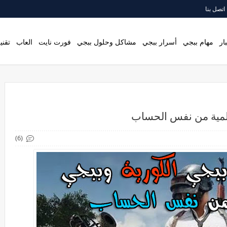
اتصل بنا
ار
مهام ببجي
أسرار ببجي
مشاكل وحلول ببجي
فورت نايت
العاب
تقني
المية من نفس الحساب
(6)