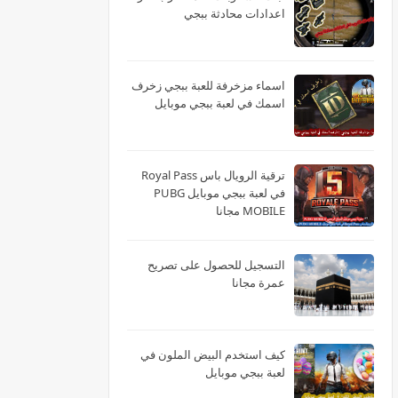
اعدادات محادثة ببجي
اسماء مزخرفة للعبة ببجي زخرف
اسمك في لعبة ببجي موبايل
ترقية الرويال باس Royal Pass
في لعبة ببجي موبايل PUBG
MOBILE مجانا
التسجيل للحصول على تصريح
عمرة مجانا
كيف استخدم البيض الملون في
لعبة ببجي موبايل