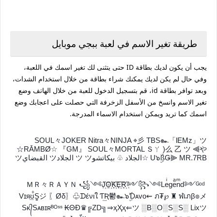
طريقة تغير الاسم في لعبة ببجي موبايل
يجب أن يكون لديك بطاقة ID حتى يتثنى لك تغير اسمك في اللعبة،
وفي حال لم يكن لديك يمكنك شراء بطاقة من خلال استخدام الشدات،
وبعد توافر بطاقة id، قم بتسجيل الدخول للعبة من خلال الهاتف وضع
تغير الاسم وانسخ من الأسفل الزخرفة التي حصلت على اعجابك وضع
اسمك كما تريد ويمكن استخدام الاسماء المدرجة.
SOUL々JOKER Nitra々NINJA ⌖彡 TBS๛「lEMz」ツ
☆RĀMBØ☆ 『GM』 SOUL々MORTAL Ｓㄚ )么 乙 ツ ⫷や
U๖ۣۜßǤ⫸ MR.7RB ☆الجلاد ♧ بيكاتشوツ ツ الجلادツ القبضايツ
ＭＲ々ＲＡＹＮ ꧁༺J꙰O꙰K꙰E꙰R꙰༻꧂༺Leͥgeͣnͫd༻ᴳᵒᵈ
Vɪя͢ʊ͋S͚ジ 〖Øδ〗♧ᗪένιใ Ƭ͢Ʀ鬱๛๖ۣۜƊᴀᴠᴏ⇜ ภ₮℘ ♜ ฬเภβ๏メ
Sᴋ᭄Sᴀʙɪʀᴮᴼˢˢ ₭ΘĐ♛╔ZD╗⇒ҳҲҳ⇐ツ ░B░O░S░S░ Lixツ