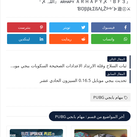
ᴀʀʜᴀᴘʏ ＡＲＨＡＰＹ〆『ＢＦ３』 『اللّـہ〆』
⚔ƁᙈββŁΣßΛĻŽ༻⊱遊㊣
فيسبوك
تويتر
بنترست
واتساب
ريدايت
لينكدين
المقال التالي
ثبات السلاح وقلة الارتداد الاعدادات الصحيحة السكوبات ببجي موبايل للهاتف
المقال السابق
تحديث ببجي موبايل 0.16.5 السيزون الحادي عشر
مهام بابجي PUBG
أخر المواضيع من قسم : مهام بابجي PUBG