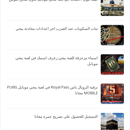
ثبات السكوبات عند الضرب اخر اعدادات محادثة ببجي
اسماء مزخرفة للعبة ببجي زخرف اسمك في لعبة ببجي
موبايل
ترقية الرويال باس Royal Pass في لعبة ببجي موبايل PUBG
MOBILE مجانا
التسجيل للحصول على تصريح عمرة مجانا