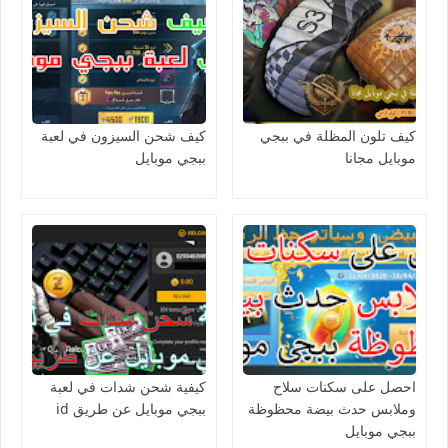
كيف تلون المظلة في ببجي
كيف شحن السيزون في لعبة
موبايل مجانا
ببجي موبايل
احصل على سكنات سلاح
كيفية شحن شدات في لعبة
وملابس حدث بيضة محظوظة
ببجي موبايل عن طريق id
ببجي موبايل