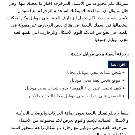
سنرفك لكم مجموعة من الأسماء المزخرفة اختار ما يعجبك منها، وفي
حال لم ينال أي منها اعجابك يمكنك استخدام الزخرفة مع استبدال
الاسم، حيث سردنا لكم أجمل الزخارف للعبة ببجي موبايل وكلها يمكنك
استعمالها في اسمك باللعبة، في هناك بعض الزخارف غير مقبولة في
اللعبة، في نضع بين ايديكم اليوم الأشكال والزخارف التي تقبلها لعبة
ببجي موبايل جميعها.
زخرفة أسماء ببجي موبايل جديدة
اقرا ايضا
شحن شدات ببجي موبايل مجانا
موقع شحن لعبة ببجي موبايل
كيف تحصل علي رداء المومياء بدون شدات ببجي موبايل
الحصول على شدات ببجي موبايل مجانا التحديث الاخير
طبعا لا يحلو لقبلك باللعبة بدون إضافة الحركات والوصلات الحركية
والأشكال الجمالية للإسم واليوم نعرض لكم مجموعة من الأسماء
المزخرفة للعبة ببجي موبايل مع زخارف وأشكال رائعة ستظهر اسمك
بشكل أجمل في اللعبة.