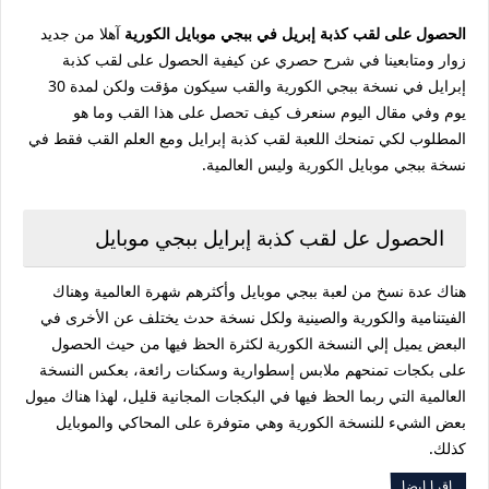
الحصول على لقب كذبة إبريل في ببجي موبايل الكورية
آهلا من جديد
زوار ومتابعينا في شرح حصري عن كيفية الحصول على لقب كذبة
إبرايل في نسخة ببجي الكورية والقب سيكون مؤقت ولكن لمدة 30
يوم وفي مقال اليوم سنعرف كيف تحصل على هذا القب وما هو
المطلوب لكي تمنحك اللعبة لقب كذبة إبرايل ومع العلم القب فقط في
نسخة ببجي موبايل الكورية وليس العالمية.
الحصول عل لقب كذبة إبرايل ببجي موبايل
هناك عدة نسخ من لعبة ببجي موبايل وأكثرهم شهرة العالمية وهناك
الفيتنامية والكورية والصينية ولكل نسخة حدث يختلف عن الأخرى في
البعض يميل إلي النسخة الكورية لكثرة الحظ فيها من حيث الحصول
على بكجات تمنحهم ملابس إسطوارية وسكنات رائعة، بعكس النسخة
العالمية التي ربما الحظ فيها في البكجات المجانية قليل، لهذا هناك ميول
بعض الشيء للنسخة الكورية وهي متوفرة على المحاكي والموبايل
كذلك.
اقرا ايضا