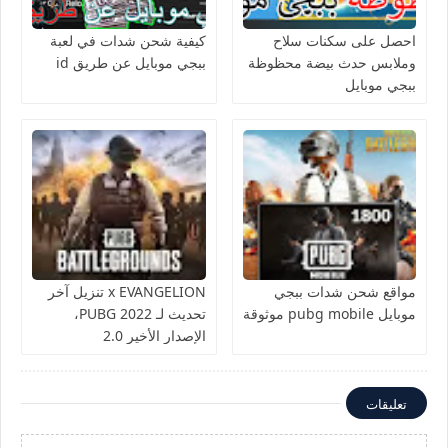
احصل على سكنات سلاح
كيفية شحن شدات في لعبة
وملابس حدث بيضة محظوظة
ببجي موبايل عن طريق id
ببجي موبايل
مواقع شحن شدات ببجي
x EVANGELION تنزيل آخر
موبايل pubg mobile موثوقة
تحديث لـ PUBG 2022،
الإصدار الأخير 2.0
تعليقات