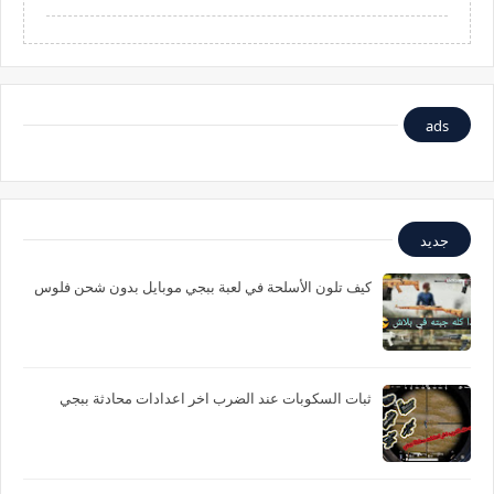
ads
جديد
كيف تلون الأسلحة في لعبة ببجي موبايل بدون شحن فلوس
ثبات السكوبات عند الضرب اخر اعدادات محادثة ببجي