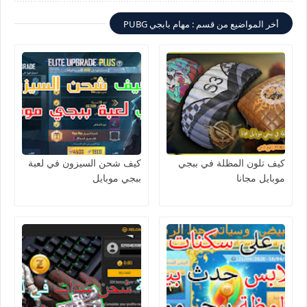
أخر المواضيع من قسم : مهام بابجي PUBG
كيف تلون المظلة في ببجي
كيف شحن السيزون في لعبة
موبايل مجانا
ببجي موبايل