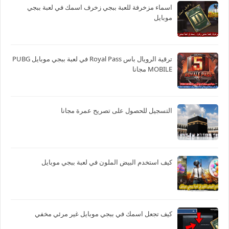
اسماء مزخرفة للعبة ببجي زخرف اسمك في لعبة ببجي
موبايل
ترقية الرويال باس Royal Pass في لعبة ببجي موبايل PUBG
MOBILE مجانا
التسجيل للحصول على تصريح عمرة مجانا
كيف استخدم البيض الملون في لعبة ببجي موبايل
كيف تجعل اسمك في ببجي موبايل غير مرئي مخفي