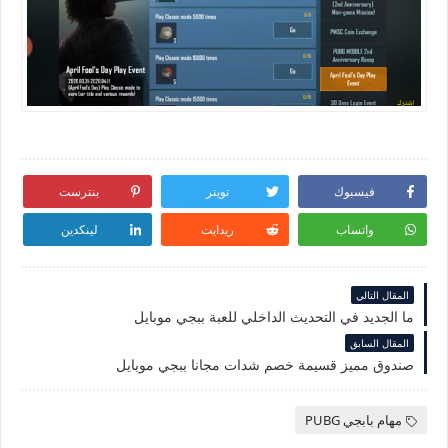
فيسبوك
تويتر
بنترست
واتساب
ريدايت
لينكدين
المقال التالي
ما الجديد في التحديث الداخلي للعبة ببجي موبايل
المقال السابق
صندوق مميز قسيمة خصم شدات مجانا ببجي موبايل
مهام بابجي PUBG