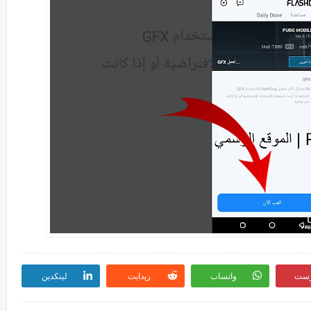
رست
واتساب
ريدايت
لينكدين