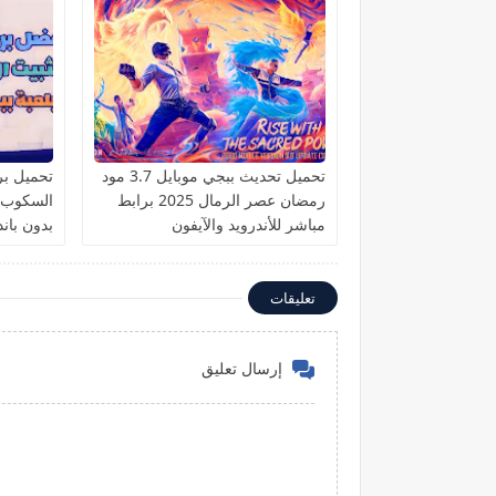
تحميل تحديث ببجي موبايل 3.7 مود
تحميل برن
رمضان عصر الرمال 2025 برابط
مباشر للأندرويد والآيفون
بدون باند
تعليقات
إرسال تعليق