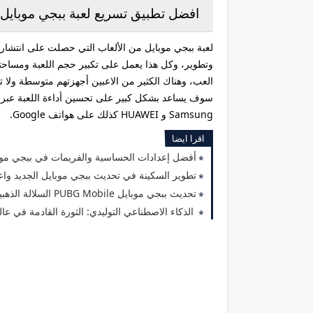
افضل تطبيق تسريع لعبة ببجي موبايل
لعبة ببجي موبايل من الألعاب التي حصلت على انتشار
وتطوير، وكل هذا يعمل على تكبير حجم اللعبة ومساحته
Samsung و HUAWEI كذلك على هواتف Google.
اقرا ايضا
أفضل إعدادات الحساسية والفريمات في ببجي موبا
تطوير السكينة في تحديث ببجي موبايل الجديد واع
تحديث ببجي موبايل PUBG Mobile السلالة الذهبية 3.7
الذكاء الاصطناعي التوليدي: الثورة القادمة في عالم