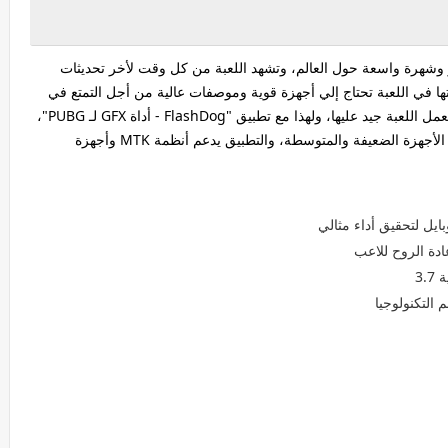
 وشهرة واسعة حول العالم، وتشهد اللعبة من كل وقت لأخر تحديثات
ا في اللعبة تحتاج إلي أجهزة قوية وموصفات عالية من أجل التمتع في
العب، وهناك الكثير من الاعبين أجهزتهم متوسطة ولا تعمل اللعبة جيد عليها، ولهذا مع تطبيق "FlashDog - أداة GFX لـ PUBG"،
سوف يساعد بشكل كبير على تحسين أداءة اللعبة عبر الأجهزة الضعيفة والمتوسطة، والتطبيق يدعم أنظمة MTK وأجهزة
يل لتحقيق أداء مثالي
ادة الروح للاعب
 التكنولوجيا