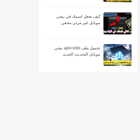
كيف تجعل اسمك في ببجي
موبايل غير مرئي مخفي
تحميل ملف apk+obb ببجي
موبايل التحديث الجديد