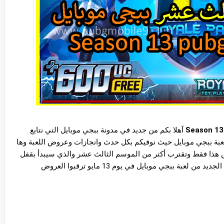
 آهلا بكم من جديد في مدونة ببجي موبايل التي نتابع 
معكم كل جديد في ساحة العاب الفيديو وبالتحديد لعبة ببجي موبايل حيث نوفيكم بكل حدث وانجازات وعروض اللعبة وها 
هي تقترب من موعد التحديث للاصدار 0.18.0 وليس هذا فقط وتقترب أكتر من الموسم الثالث عشر والذي سيبدأ بقفل 
RP في ليلة 11/5 وبهذا يدخل الرويال باس الموسم الجديد من لعبة ببجي موبايل في يوم 13 مايو ترقبوا العروض 