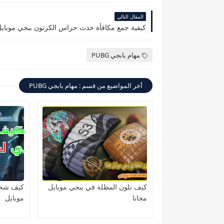
المقال التالي
كيفية جمع مكافأة حدث حراس الكرتون ببجي موباي
مهام بابجي PUBG
أخر المواضيع من قسم : مهام بابجي PUBG
كيف تلون المظلة في ببجي موبايل
كيف شحن
مجانا
موبايل