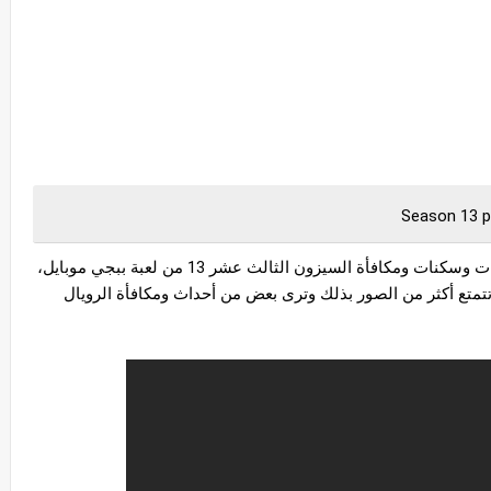
الان نحن عبر مدونة ببجي موبايل قمنا بجلب مقتنيات وسكنات ومكافأة السيزون الثالث عشر 13 من لعبة ببجي موبايل، 
وقمنا بذلك من خلال توثيقها في مقطع قصير حتى تتمتع أكثر من الصور بذلك وترى بعض من أحداث ومكافأة الرويال 