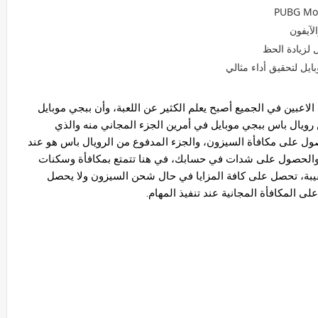
لآيفون
 لزيادة الحظ
يل لتحقيق أداء مثالي
كلمة سيزون وموسم وريال باس ليس بجديدة على الاعبين في الجميع أصبح يعلم الكثير عن اللعبة، وأن ببجي موبايل 
تنتقل كل فترة من موسم إلي موسم أخرى، ويكمن رويال باس ببجي موبايل في أمرين الجزء المجاني منه والذي 
يستطيع جميع الاعبين تنفيذ المهام المطلوب والحصول على مكافأة السيزون، والجزء المدفوع من الرويال باس هو عند 
قيامك بشحن الموسم من خلال بطاقة جوجل بلاي والحصول على شدات في حسابك، في هنا تتمتع بمكافأة وسكنات 
تشمل الملابس والسيارات والطائرة والخوذة والحقيبة، تحصل على كافة المزايا في حال شحن السيزون ولا يحصل 
 المكافأة المجانية عند تنفيذ المهام.