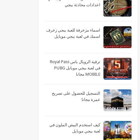
اعدادات محادثة ببجي
اسماء مزخرفة للعبة ببجي زخرف
اسمك في لعبة ببجي موبايل
ترقية الرويال باس Royal Pass
في لعبة ببجي موبايل PUBG
MOBILE مجانا
التسجيل للحصول على تصريح
عمرة مجانا
كيف استخدم البيض الملون في
لعبة ببجي موبايل