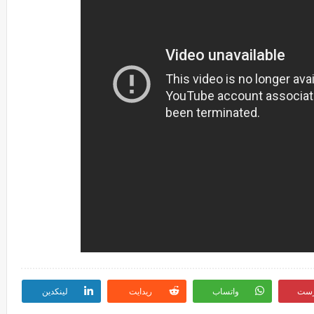
رست
واتساب
ريدايت
لينكدين