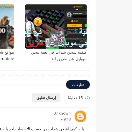
كيفية شحن شدات في لعبة ببجي
مواقع ش
موبايل عن طريق id
pubg mobile
تعليقات
15 تعليقًا
إرسال تعليق
Unknown
9:48 م
بلله. كيف اشحن شدات من حساب الا حساب اخر بلله في