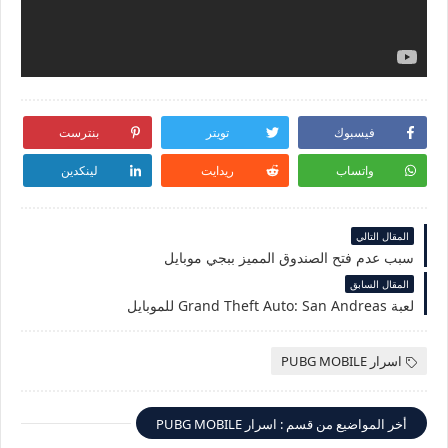
فيسبوك
تويتر
بنترست
واتساب
ريدايت
لينكدين
المقال التالي
سبب عدم فتح الصندوق المميز ببجي موبايل
المقال السابق
لعبة Grand Theft Auto: San Andreas للموبايل
اسرار PUBG MOBILE
أخر المواضيع من قسم : اسرار PUBG MOBILE