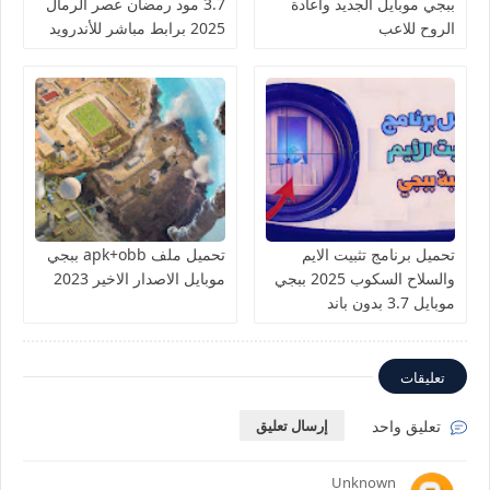
ببجي موبايل الجديد واعادة
3.7 مود رمضان عصر الرمال
الروح للاعب
2025 برابط مباشر للأندرويد
والآيفون
تحميل برنامج تثبيت الايم
تحميل ملف apk+obb ببجي
والسلاح السكوب 2025 ببجي
موبايل الاصدار الاخير 2023
موبايل 3.7 بدون باند
تعليقات
تعليق واحد
إرسال تعليق
Unknown