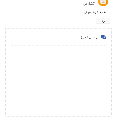
8:27 ص
نفح٧اعرغرغرف
رد
إرسال تعليق