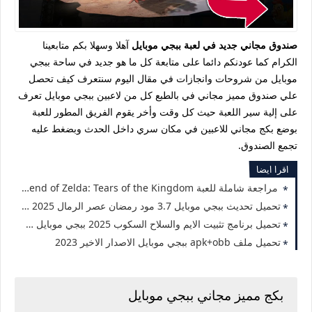
صندوق مجاني جديد في لعبة ببجي موبايل
آهلا وسهلا بكم متابعينا
الكرام كما عودنكم دائما على متابعة كل ما هو جديد في ساحة ببجي
موبايل من شروحات وانجازات في مقال اليوم سنتعرف كيف تحصل
علي صندوق مميز مجاني في بالطبع كل من لاعبين ببجي موبايل تعرف
على إلية سير اللعبة حيث كل وقت وأخر يقوم الفريق المطور للعبة
بوضع بكج مجاني للاعبين في مكان سري داخل الحدث وبضغط عليه
تجمع الصندوق.
اقرا ايضا
مراجعة شاملة للعبة The Legend of Zelda: Tears of the Kingdom
تحميل تحديث ببجي موبايل 3.7 مود رمضان عصر الرمال 2025 برابط مباشر للأندرويد والآيفون
تحميل برنامج تثبيت الايم والسلاح السكوب 2025 ببجي موبايل 3.7 بدون باند
تحميل ملف apk+obb ببجي موبايل الاصدار الاخير 2023
بكج مميز مجاني ببجي موبايل