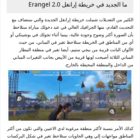
ما الجديد في خريطة إرانغل Erangel 2.0
الكثير من التعديلات شملت خريطة إرانغل الجديدة والتي ستضاف مع
التحديث القادم، منها الجرافيك العالي في عند دخولك مباراة ستلاحظ
بأن الصورة أكثر وضوح وجودة عالية، بينما أثناء تجولك في بوشينكي أو
أي من المناطق في الخريطة ستلاحظ تغير في المباني، من حيث
الألوان الباتت قريبة من ببجي ستيم، أيضا تغير في منطقة المطار
المباني الثلاثة أصبحت لونها قريبة من الأبيض بجانب التغيرات المباني
من الداخل والمنطقة المحيطة بالخارج.
كذلك الأمر بنسبة لأكثر منطقة مرغوبة لدي الاعبين والتي تكون من أكثر
المناطق مواجهات إلي وهي الحاويات ستلاحظ تغير في شكل البركسات