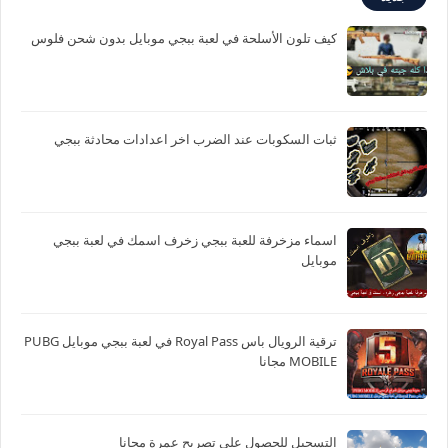
كيف تلون الأسلحة في لعبة ببجي موبايل بدون شحن فلوس
ثبات السكوبات عند الضرب اخر اعدادات محادثة ببجي
اسماء مزخرفة للعبة ببجي زخرف اسمك في لعبة ببجي
موبايل
ترقية الرويال باس Royal Pass في لعبة ببجي موبايل PUBG
MOBILE مجانا
التسجيل للحصول على تصريح عمرة مجانا