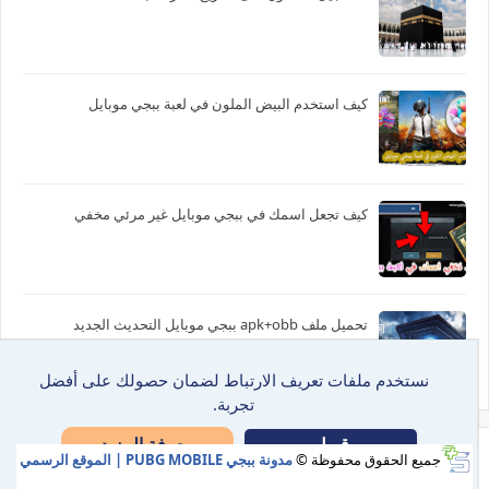
كيف استخدم البيض الملون في لعبة ببجي موبايل
كيف تجعل اسمك في ببجي موبايل غير مرئي مخفي
تحميل ملف apk+obb ببجي موبايل التحديث الجديد
نستخدم ملفات تعريف الارتباط لضمان حصولك على أفضل
تجربة.
معرفة المزيد
قبول
جميع الحقوق محفوظة ©
مدونة ببجي PUBG MOBILE | الموقع الرسمي