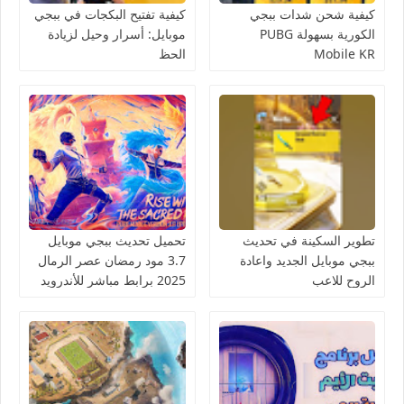
كيفية شحن شدات ببجي
كيفية تفتيح البكجات في ببجي
الكورية بسهولة PUBG
موبايل: أسرار وحيل لزيادة
Mobile KR
الحظ
تطوير السكينة في تحديث
تحميل تحديث ببجي موبايل
ببجي موبايل الجديد واعادة
3.7 مود رمضان عصر الرمال
الروح للاعب
2025 برابط مباشر للأندرويد
والآيفون