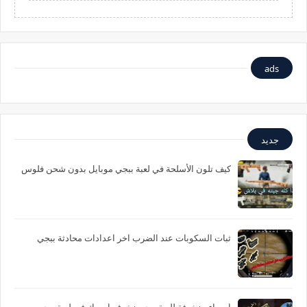
ads
جديد
كيف تلون الأسلحة في لعبة ببجي موبايل بدون شحن فلوس
ثبات السكوبات عند الضرب اخر اعدادات محادثة ببجي
اسماء مزخرفة للعبة ببجي زخرف اسمك في لعبة ببجي