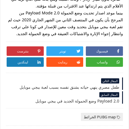
الأفلام الذي يتم ارتدائها عند الاقتراب من قنبلة مؤقتة.
بينما موعد اصدار تحديث وضع الحمولة Payload Mode 2.0 من
المرجح بأن يكون في المنتصف الثاني من الشهر الجاري 2020 حيث لم
تقم لعبة ببجي موبايل بتحديد وقت معين للإصدار في كونا علي ترقب
وانتظار إجواء الإثارة والاشتباكات العنيفة في وضع الحمولة الجديد.
فيسبوك
تويتر
بنترست
واتساب
ريدايت
لينكدين
المقال التالي
طفل مصري ينهي حياته بشنق نفسه بسبب لعبة ببجي موبايل
المقال السابق
Payload 2.0 وضع الحمولة الجديد في ببجي موبايل
PUBG map الخرائط