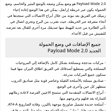
Payload Mode 2.0 هو وضع يمكن وصفه بالوضع المثير والحاسم، وضع
الحمولة يكون عبر خريطة إرانغل، يمكن في هذا الوضع إعادة إحياء
زميلك في الفريق بعد موته من خلال أبراج الاتصالات التي ستجدها في
أنحاء متفرقة عبر الخريطة، حيث تقترب من البرج وتجري اتصال في
تأتي الطائرة من جديد لليهبط منها صديقك مرة أخرى للقتال بعد تعرضه
للتفنيش من قبل الأعداء.
جميع الإضافات في وضع الحمولة
الجديد Payload Mode 2.0
- مركبات مدججة ومسلحة بشكل كامل بالإضافة إلي المروحيات
المسلحة والتي يستطيع أصدقائك في الفريق اطلاق النيران منها فيما
ستكون جميع المركبات مدرعة.
- صناديق ممتلئة بالأسلحة الثقيلة وعناصر قوية مثل صناديق الدروب
ستظهر كل حين وأخرى في الوضع.
- أبراج الاتصالات المتقدمة التي ستمنح الاعبين الفرصة لاعادة زملائهم
للمباراة بعد قتلهم وخروجهم منها.
- أسلحة جديدة تشميل صاوريخ موجهة بالليزر، وقاذة الصارويخ AT4-A.
- طائرة بدون طيار "ردار"، وبدلة القنبلة وهي بدلة مثل الذي نرها في