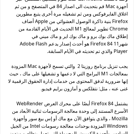
أجهزة Mac قم بتحديث الى اصدار 84 في المتصفح و من ثم
اغلاق الفايرفوكس ومن ثم تشغيله مرة أخرى يتبع مطورين
Firefox بنية ذاكرة الوصول العشوائي من Apple أضاف
Chrome تطوير لمعالج M1 الحديث في الأيام القادمة من
إطلاق ماك بوك برو و ماك بوك اير و ماك ميني في
شهر11 Firefox 84 هو أحدث إصدار يدعم Adobe Flash
Player والذي تم تحديثه في الأيام السابقة.
يجب تنزيل برنامج روزيتا 2 والتي تسمح لأجهزة Mac المزودة
بمعالجات M1 البرامج التي لا دعمها و تشغيلها على ماك ، حيث
إنها ضرورية لدفق المحتوى من خدمات إدارة الحقوق الرقمية لا
غنى عنه ، مثل: نتفلكس و أمازون برايم فيديو.
يشتمل Firefox 84 أيضًا على محرك العرض WebRender
الأسرع المستند إلى وحدة معالجة الرسومات ثنائية الأبعاد من
Mozilla ، والذي يتوافق الآن مع ماك أو إس بيغ سور وأجهزة
Windows المزودة بوحدات معالجة رسومات Intel من الجيل
السادس وأجهزة الكمبيوتر المحمولة التي تعمل بنظام و ويندوز