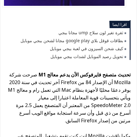
اقرا ايضا
ثغرة تغير لون سلاح ump مجانا ببجي
بطاقات قوقل بلاي google play مجانا لشحن ببجي موبايل
كيف شحن السيزون في لعبة ببجي موبايل
تحويل رصيد الموبايل لشدات ببجي موبايل
تحديث متصفح فايرفوكس الأن يدعم معالج M1
صرحت شركة
Mozilla أن الإصدار 84 من Firefox آخر تحديث في سنة 2020
يوفر دعمًا محليًا لأجهزة بنظام Mac التي تعمل رام و معالج M1
ويأتي بتحسينات قوية المعاملة اعتبارا إلى معيار
SpeedoMeter 2.0 من المعتبر أن المتصفح يعمل 2.5 مرة
أسرع من ذي قبل وأن سرعة استجابة مواقع الويب أسرع
مرتين من إصدار Firefox السابق.
وكما ناقشت Mozilla انت كنت تقوم بتشغيل المتصفح عبر