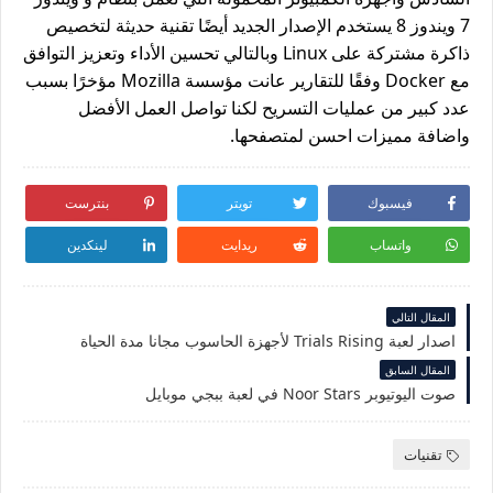
7 ويندوز 8 يستخدم الإصدار الجديد أيضًا تقنية حديثة لتخصيص
ذاكرة مشتركة على Linux وبالتالي تحسين الأداء وتعزيز التوافق
مع Docker وفقًا للتقارير عانت مؤسسة Mozilla مؤخرًا بسبب
عدد كبير من عمليات التسريح لكنا تواصل العمل الأفضل
واضافة مميزات احسن لمتصفحها.
فيسبوك
تويتر
بنترست
واتساب
ريدايت
لينكدين
المقال التالي
اصدار لعبة Trials Rising لأجهزة الحاسوب مجانا مدة الحياة
المقال السابق
صوت اليوتيوبر Noor Stars في لعبة ببجي موبايل
تقنيات