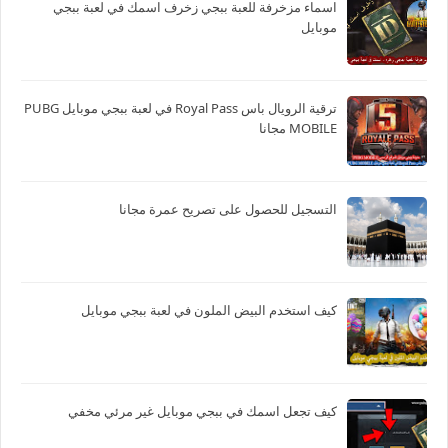
اسماء مزخرفة للعبة ببجي زخرف اسمك في لعبة ببجي
موبايل
ترقية الرويال باس Royal Pass في لعبة ببجي موبايل PUBG
MOBILE مجانا
التسجيل للحصول على تصريح عمرة مجانا
كيف استخدم البيض الملون في لعبة ببجي موبايل
كيف تجعل اسمك في ببجي موبايل غير مرئي مخفي