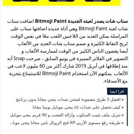
سناب شات يصدر لعبته الجديدة Bitmoji Paint
اضافت سناب
شات لعبة Bitmoji Paint وهي أداة جديده اضافتها سناب على
المراسلة يمكن العديد من اللاعبين اللعب معًا في نفس الوقت
لربح النقاط الكثيرة و صمم سناب شات العديد من الألعاب
أيضا يقضون الناس الكثير من الوقت لممارسة الألعاب و
التصوير في الفلاتر المميزة في يونيو السابق ، صرحت Snap أنه
منذ إطلاقها في أبريل 2019 شارك أكثر من 60 مليون لاعب في
الألعاب يمكنهم الآن استخدام Bitmoji Paint للاستمتاع بتجربة
مع الأصدقاء.
اقرا ايضا
افضل 3 طرق مضمونة لشحن شدات ببجي مجانا بدون برنامج
كيف تحصل على شدات uc ببجي موبايل يوميا مجانا
تنزيل ملف تثبيت السكوب وازالة العشب و 90 فريم ببجي موبايل
طريقة رفع مستوى الأربي RP فتح الرويال باس مجانا ببجي موبايل Pubg Mobile