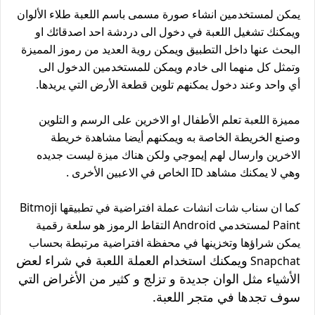
يمكن لمستخدمين انشاء صورة مسمى باسم اللعبة طلاء الألوان
ويمكنك تشغيل اللعبة في دخول الى دردشة احد اصدقائك او
البحث عنها داخل التطبيق ويمكن روية العديد من رموز المميزة
وتمثل كل منهما الى خادم ويمكن للمستخدمين الدخول الى
أي واحد وعند دخول يمكنهم تلوين قطعة الأرض التي يريدها.
مميزة اللعبة تعلم الأطفال او الاخرين على الرسم و التلوين
وصنع الخريطة الخاصة به ويمكنهم أيضا مشاهدة خريطة
الاخرين وارسال لهم إيموجي ولكن هناك ميزة ليست جديده
وهي لا يمكنك مشاهد ID الخاص في الاعبين الأخرى .
كما ان سناب شات انشات عملة افتراضية في تطبيقها Bitmoji
Paint لمستخدمي Android التقاط الرموز هو سلعة رقمية
يمكن شراؤها وتخزينها في محفظة افتراضية مرتبطة بحساب
ويمكنك استخدام العملة اللعبة في شراء لعض
Snapchat
الأشياء مثل الوان جديدة و تزلج و كثير من الأغراض
التي
سوف تجدها في متجر اللعبة.