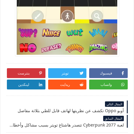
فيسبوك
تويتر
بنترست
واتساب
ريدايت
لينكدين
المقال التالي
أوبو Oppo تكشف عن نظريتها لهاتف قابل للطي بثلاثة مفاصل
المقال السابق
لعبة Cyberpunk 2077 تتصدر هاشتاغ تويتر بسبب مشاكل وأخطاء في اللعبة