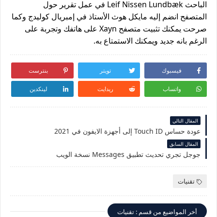
الباحث Leif Nissen Lundbæk في عمل تقرير حول
المتصفح انضم إليه مايكل هوث الأستاذ في إمبريال كوليدج وكما
صرحت يمكنك تثبيت متصفح Xayn على هاتفك وتجربة على
الرغم بانه جديد ويمكنك الاستمتاع به.
فيسبوك
تويتر
بنترست
واتساب
ريدايت
لينكدين
المقال التالي
عودة حساس Touch ID إلى أجهزة الايفون في 2021
المقال السابق
جوجل تجري تحديث تطبيق Messages نسخة الويب
تقنيات
أخر المواضيع من قسم : تقنيات