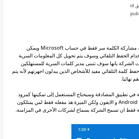
id
تتم حفظ كلمة السر في المتصفح تلقائية ويمكنك مشاركة الكلمة سر فقط في حساب Microsoft ويمكن
م الحفظ التلقائي وسوف يتم تحويل كل المعلومات السرية
لشركة بانها سوف تتبنى مدير كلمات السرية للمستهلكين
فظ كلمة التلقائي مفيد للأشخاص الذين يبدلون اجهزتهم لأنه يتم
 نهائيا.
بية في تطبيق المصادقة وسيحتاج المستعمل إلى تمكينها كمزود
تلقائي للحفظ التلقائي في إعدادات التطبيق على Android و الايفون ولكن الميزة هذ مفعله فقط لمن يمتلكون