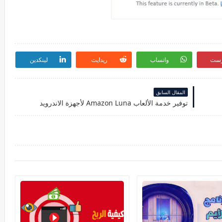
رست
واتساب
ريدايت
لينكدين
المقال السابق
توفير خدمة الألعاب Amazon Luna‏ لأجهزة الاندرويد