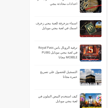
اعدادات محادثة ببجي
اسماء مزخرفة للعبة ببجي زخرف
اسمك في لعبة ببجي موبايل
ترقية الرويال باس Royal Pass
في لعبة ببجي موبايل PUBG
MOBILE مجانا
التسجيل للحصول على تصريح
عمرة مجانا
كيف استخدم البيض الملون في
لعبة ببجي موبايل