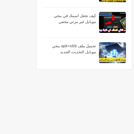
كيف تجعل اسمك في ببجي
موبايل غير مرئي مخفي
تحميل ملف apk+obb ببجي
موبايل التحديث الجديد