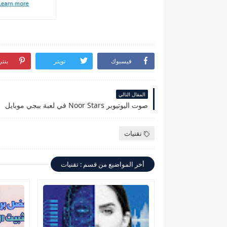
فيسبوك
تويتر
بنت
المقال التالي
صوت اليوتيوبر Noor Stars في لعبة ببجي موبايل
تقنيات
أخر المواضيع من قسم : تقنيات