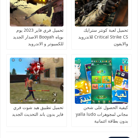
تحميل لعبة كونتر سترايك
تحميل فري فاير 2023 يوم
Critical Strike CS للاندرويد
بوياه Booyah الاصدار الجديد
والايفون
للكمبيوتر و الاندرويد
كيفية الحصول على شحن
تحميل تطبيق هيد شوت فري
مجاني لمجوهرات yalla ludo
فاير بدون باند التحديث الجديد
بدون بطاقة ائتمانية