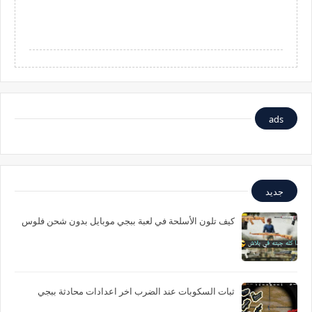
ads
جديد
كيف تلون الأسلحة في لعبة ببجي موبايل بدون شحن فلوس
ثبات السكوبات عند الضرب اخر اعدادات محادثة ببجي