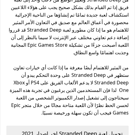
فريق إذا تم القيام بذلك بشكل صحيح يجب على هؤلاء اللاعبين
استكشاف لعبة جديدة تمامًا تم إنشاؤها من الناحية الإجرائية
محصورة في أعماق العالم مع صديق في التعاون الأمر المثير
للاهتمام هو ما إذا كان مطورو لعبة Stranded Deep قد قرروا
إضافة دعم تعاوني مختلف عبر الإنترنت لا سيما بالنظر إلى أن
اللعبة أصبحت جزءًا من تشكيلة Epic Games Store المجانية
وجذبت اهتمامًا واسع النطاق.
من المثير للاهتمام أيضًا معرفة ما إذا كانت أي خيارات تعاون
ستظهر في Stranded Deep على وحدة التحكم يبدو أن
Stranded Deep لا يدعم الألعاب الفريق على PS4 أو Xbox
One لذا فإن المستخدمين الذين يرغبون في تجربة هذه الميزة
سيحتاجون إلى تشغيل إصدار الكمبيوتر الشخصي من اللعبة
لحسن الحظ نظرًا لأن اللعبة متاحة مجانًا من خلال متجر Epic
Games فيجب أن تكون سهلة ورخيصة نسبيًا.
تحميل لعبة Stranded Deep اخر اصدار 2021