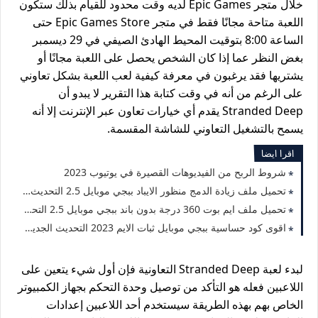
خلال متجر Epic Games لديه وقت محدود للقيام بذلك ستكون
اللعبة متاحة مجانًا فقط في متجر Epic Games Store حتى
الساعة 8:00 بتوقيت المحيط الهادئ الصيفي في 29 ديسمبر
بغض النظر عما إذا كان الشخص يحصل على اللعبة مجانًا أو
يشتريها فقد يرغبون في معرفة كيفية لعب اللعبة بشكل تعاوني
على الرغم من أنه في وقت كتابة هذا التقرير لا يبدو أن
Stranded Deep يقدم أي خيارات تعاون عبر الإنترنت إلا أنه
يسمح بالتشغيل التعاوني للشاشة المقسمة.
اقرا ايضا
شروط الربح من الفيديوهات القصيرة في يوتيوب 2023
تحميل ملف زيادة الدمج منظور الايباد ببجي موبايل 2.5 التحديث الجديد 2023
تحميل ملف ايم بوت 360 درجة بدون باند ببجي موبايل 2.5 التحديث الجديد 2023
اقوى كود حساسية ببجي موبايل ثبات الايم 2023 التحديث الجديد 2.5
لبدء لعبة Stranded Deep التعاونية فإن أول شيء يتعين على
اللاعبين فعله هو التأكد من توصيل وحدة التحكم بجهاز الكمبيوتر
الخاص بهم بهذه الطريقة سيستخدم أحد اللاعبين إعدادات