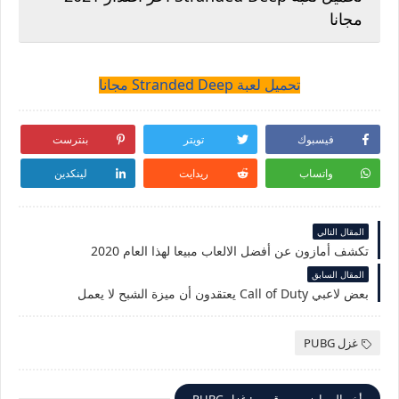
مجانا
تحميل لعبة Stranded Deep مجانا
فيسبوك
تويتر
بنترست
واتساب
ريدايت
لينكدين
المقال التالي
تكشف أمازون عن أفضل الالعاب مبيعا لهذا العام 2020
المقال السابق
بعض لاعبي Call of Duty يعتقدون أن ميزة الشبح لا يعمل
غزل PUBG
أخر المواضيع من قسم : غزل PUBG