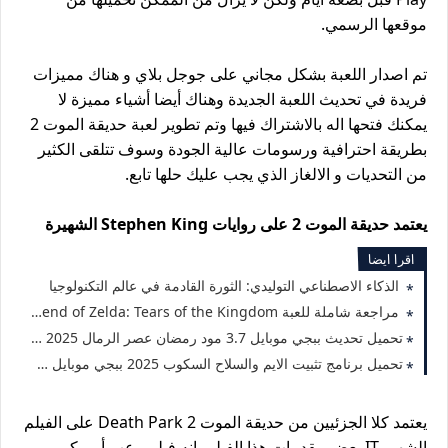
موقعها الرسمي.
تم اصدار اللعبة بشكل مجاني على جوجل بلاي و هناك مميزات
فريدة في تحديث اللعبة الجديدة وهناك أيضا أشياء مميزة لا
يمكنك فتحها اله بالاشتراك فيها وتم تطوير لعبة حديقة الموت 2
بطريقة احترافية ورسومات عالية الجودة وسوف تتلقى الكثير
من التحديات و الالغاز الذي يجب عليك حلها تابع.
يعتمد حديقة الموت 2 على روايات Stephen King الشهيرة
اقرا ايضا
الذكاء الاصطناعي التوليدي: الثورة القادمة في عالم التكنولوجيا
مراجعة شاملة للعبة The Legend of Zelda: Tears of the Kingdom
تحميل تحديث ببجي موبايل 3.7 مود رمضان عصر الرمال 2025 برابط مباشر للأندرويد والآيفون
تحميل برنامج تثبيت الايم والسلاح السكوب 2025 ببجي موبايل 3.7 بدون باند
يعتمد كلا الجزئيين من حديقة الموت Death Park 2 على الفيلم
الشهير IT بعض مقدمات هذا الفيلم إنه فيلم رعب أمريكي