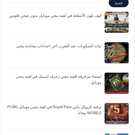
جديد
كيف تلون الأسلحة في لعبة ببجي موبايل بدون شحن فلوس
ثبات السكوبات عند الضرب اخر اعدادات محادثة ببجي
اسماء مزخرفة للعبة ببجي زخرف اسمك في لعبة ببجي
موبايل
ترقية الرويال باس Royal Pass في لعبة ببجي موبايل PUBG
MOBILE مجانا