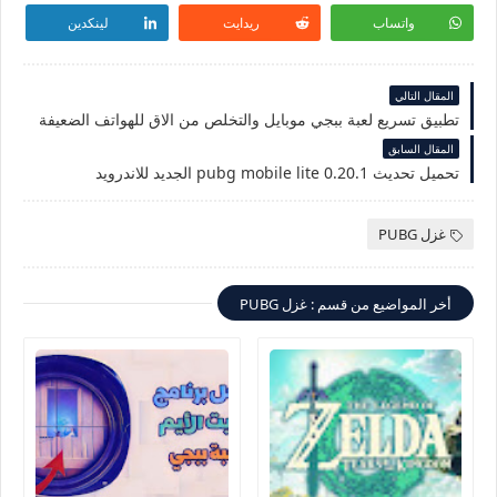
واتساب
ريدايت
لينكدين
المقال التالي
تطبيق تسريع لعبة ببجي موبايل والتخلص من الاق للهواتف الضعيفة
المقال السابق
تحميل تحديث pubg mobile lite 0.20.1 الجديد للاندرويد
غزل PUBG
أخر المواضيع من قسم : غزل PUBG