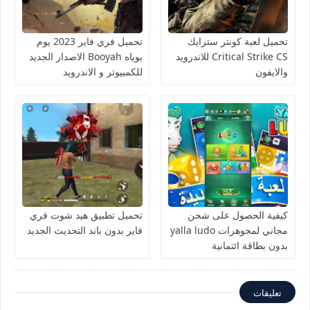
تحميل لعبة كونتر سترايك
تحميل فري فاير 2023 يوم
Critical Strike CS للاندرويد
بوياه Booyah الاصدار الجديد
والايفون
للكمبيوتر و الاندرويد
كيفية الحصول على شحن
تحميل تطبيق هيد شوت فري
مجاني لمجوهرات yalla ludo
فاير بدون باند التحديث الجديد
بدون بطاقة ائتمانية
تعليقات