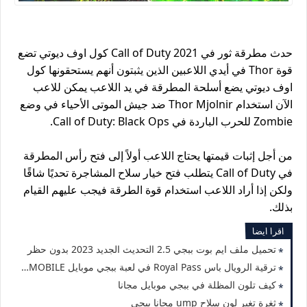
حدث مطرقة ثور في Call of Duty 2021 كول اوف ديوتي تضع
قوة Thor في أيدي اللاعبين الذين يثبتون أنهم يستحقونها كول
اوف ديوتي يضع أسلحة المطرقة في يد اللاعب يمكن للاعب
الآن استخدام Thor Mjolnir ضد جيش الموتى الأحياء في وضع
Zombie للحرب الباردة في Call of Duty: Black Ops.
من أجل إثبات قيمتها يحتاج اللاعب أولاً إلى فتح رأس المطرقة
في Call of Duty يتطلب فتح خيار سلاح المشاجرة تحديًا شاقًا
ولكن إذا أراد اللاعب استخدام قوة الطرقة فيجب عليهم القيام
بذلك.
اقرا ايضا
تحميل ملف ايم بوت ببجي 2.5 التحديث الجديد 2023 بدون حظر
ترقية الرويال باس Royal Pass في لعبة ببجي موبايل PUBG MOBILE مجانا
كيف تلون المظلة في ببجي موبايل مجانا
ثغرة تغير لون سلاح ump مجانا ببجي