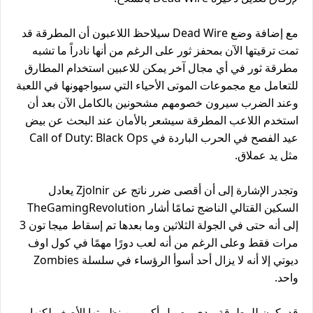
مع إضافة وضع Dead Wire سيلاحظ اللاعبون أن المطرقة قد
تمت ترقيتها الآن بمحفز ثور على الرغم من أنها نادراً ما تشبه
مطرقة ثور في أي مجال آخر يمكن للاعبين استخدام المطارق
للتعامل مع مجموعات الموتى الأحياء التي سيواجهونها في اللعبة
وعند الضرب سيرون خصومهم مشحونين بالكامل الآن بعد أن
استخدم اللاعب المطرقة سيشعر بالأمان عند البحث عن بيض
عيد الفصح في الحرب الباردة في Call of Duty: Black Ops
مثل يد عملاق.
وتجدر الإشارة إلى أن أقصى ضرر ناتج عن Zjolnir يعادل
السكين القتالي الناضج تمامًا أشار TheGamingRevolution
إلى أنه حتى في الجولة الثلاثين وما بعدها تم إسقاط ميجا تون 3
مرات فقط وعلى الرغم من أنه لعب دورًا مهمًا في كول اوف
ديوتي إلا أنه لا يزال أحد أسوأ الرؤساء في سلسلة Zombies
واحد.
قد يكون للمطرقة مدى وصول أكبر من نظيرتها الأصغر لكنها