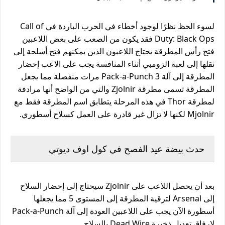
لسوء الحظ نظرًا لوجود أخطاء في الحرب الباردة في Call of
Duty: Black Ops فقد يكون من الصعب على بعض اللاعبين
فتح رأس المطرقة يحتاج اللاعبون الذين يمكنهم فتح أسلحة إلى
نقلها إلى لعبة الزومبي أثناء المنافسة يجب على الاعب إحضار
المطرقة إلى آلة Pack-a-Punch 3 مرات منفصلة مما يجعل
المطرقة تسمى مطرقة Zjolnir والتي من الواضح أنها مرادفة
لمطرقة Thor في هذه المرحلة يتطابق اسم المطرقة فقط مع
Mjolnir لكنها لا تزال غير قادرة على العمل كسلاح أسطوري.
حدث بيضة عيد الفصح في كول اوف ديوتي
بعد أن يحصل اللاعب على Zjolnir سيحتاج إلى إحضار السلاح
إلى Arsenal لترقية المطرقة إلى المستوى 5 مما يجعلها
أسطورة الآن يجب على اللاعبين العودة إلى آلة Pack-a-Punch
لإرفاق تعديل ذخيرة Dead Wire بالسلاح.