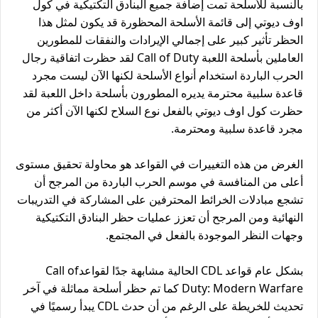
بالنسبة للأسلحة تمت إضافة جميع البنادق التكتيكية في كول
اوف ديوتي إلى قائمة الأسلحة المحظورة قد يكون لمثل هذا
الحظر تأثير كبير على إجمالي الإيرادات والنفقات للمطورين
العاملين بأسلحة اللعبة Call of Duty لقد حظرت اتفاقية رجال
الحرب الباردة استخدام أنواع الأسلحة لكنها الآن ليست مجرد
قاعدة سلبية محترمة يديره المطورون بأسلحة داخل اللعبة لقد
حظرت كول اوف ديوتي بالفعل نوع السلاح لكنها الآن أكثر من
مجرد قاعدة سلبية ومحترمة.
الغرض من هذه التغييرات في القواعد هو محاولة تحقيق مستوى
أعلى من المنافسة في موسم الحرب الباردة من المرجح أن
تشجع مبادلات الخرائط المحترفين على المشاركة في التدريبات
النهائية ومن المرجح أن تعزز عمليات حظر البنادق التكتيكية
وجهات النظر الموجودة بالفعل في المجتمع.
بشكل عام قواعد CDL الحالية مشابهة جدًا لقواعدCall of
Duty: Modern Warfare كما تم حظر أسلحة مماثلة في آخر
تحديث للخريطة على الرغم من أن حدث CDL يبدأ رسميًا في