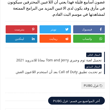
غضون أسابيع قليلة فهذا يعني أن اللاعبين المحترفين سيكونون
في مأزق وقد يكون لدى الاعبين المزيد من البرامج الممتعة
لمشاهدتها في موسم البث القادم.
فيسبوك
تويتر
بنترست
واتساب
ريدايت
لينكدين
المقال التالي
تحميل لعبة توم وجيري Tom and Jerry مجانا للاندرويد 2021
المقال السابق
تم تحديث تطبيق Call of Duty بعد أن استخدم اللاعبون الغش
غزل PUBG
أخر المواضيع من قسم : غزل PUBG