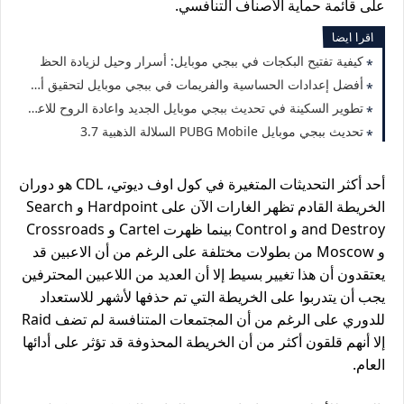
على قائمة حماية الأصناف التنافسي.
اقرا ايضا
كيفية تفتيح البكجات في ببجي موبايل: أسرار وحيل لزيادة الحظ
أفضل إعدادات الحساسية والفريمات في ببجي موبايل لتحقيق أداء مثالي
تطوير السكينة في تحديث ببجي موبايل الجديد واعادة الروح للاعب
تحديث ببجي موبايل PUBG Mobile السلالة الذهبية 3.7
أحد أكثر التحديثات المتغيرة في كول اوف ديوتي، CDL هو دوران
الخريطة القادم تظهر الغارات الآن على Hardpoint و Search
and Destroy و Control بينما ظهرت Cartel و Crossroads
و Moscow من بطولات مختلفة على الرغم من أن الاعبين قد
يعتقدون أن هذا تغيير بسيط إلا أن العديد من اللاعبين المحترفين
يجب أن يتدربوا على الخريطة التي تم حذفها لأشهر للاستعداد
للدوري على الرغم من أن المجتمعات المتنافسة لم تضف Raid
إلا أنهم قلقون أكثر من أن الخريطة المحذوفة قد تؤثر على أدائها
العام.