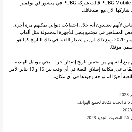
دياس وفوانيس بالإضافة إلى تلميحات من PUBG Mobile India قالت شركة PUBG في منشور في نوفمبر
ناس لأنهم يعتقدون أنه خلال احتفالات ديوالي يمكنهم مرة أخرى
Battle المحبوب يتوقع بعض المشاهير في مجتمع ببجي للأجهزة المحمولة مثل ألعاب
Kronten أن اللعبة قد تعود إلى الهند في 20 نوفمبر 2020 ومع ذلك لم يتم إصدار اللعبة في ذلك التاريخ كما هو
سمي مؤقتًا.
منع أنفسهم من تخمين تاريخ إصدار آخر لـ ببجي موبايل الهندية
ظهر مقطع فيديو على موقع يوتيوب تم حذفه لاحقًا يدعي إمكانية إطلاق اللعبة في أي وقت بين 15 و 19 يناير الأمر
للعبة أخيرًا لم نواجه وجودها في أي مكان.
ف
20