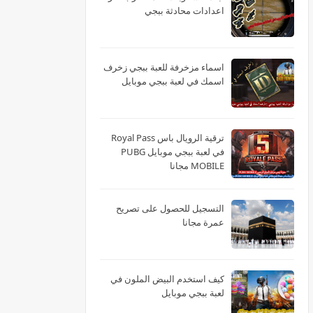
اعدادات محادثة ببجي
اسماء مزخرفة للعبة ببجي زخرف
اسمك في لعبة ببجي موبايل
ترقية الرويال باس Royal Pass
في لعبة ببجي موبايل PUBG
MOBILE مجانا
التسجيل للحصول على تصريح
عمرة مجانا
كيف استخدم البيض الملون في
لعبة ببجي موبايل