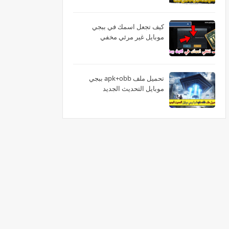
كيف تجعل اسمك في ببجي
موبايل غير مرئي مخفي
تحميل ملف apk+obb ببجي
موبايل التحديث الجديد