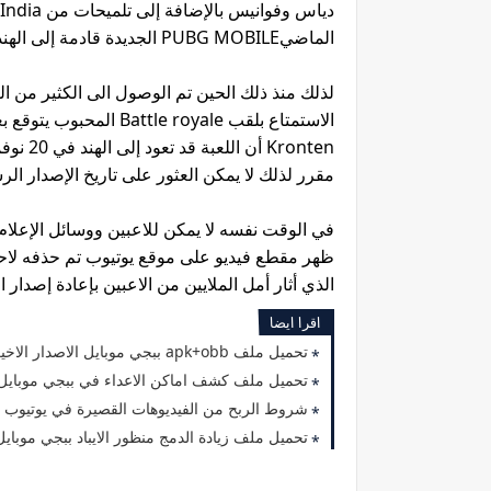
الماضيPUBG MOBILE الجديدة قادمة إلى الهند شاركها الآن مع اصدقائك.
لذلك منذ ذلك الحين تم الوصول الى الكثير من ال
الاستمتاع بلقب  royale
مقرر لذلك لا يمكن العثور على تاريخ الإصدار الر
في الوقت نفسه لا يمكن للاعبين ووسائل الإعلام 
الذي أثار أمل الملايين من الاعبين بإعادة إصدار ا
اقرا ايضا
تحميل ملف apk+obb ببجي موبايل الاصدار الاخير 2023
تحميل ملف كشف اماكن الاعداء في ببجي موبايل 2.5 الجديد 2023 لجميع الهوات
شروط الربح من الفيديوهات القصيرة في يوتيوب 2023
تحميل ملف زيادة الدمج منظور الايباد ببجي موبايل 2.5 التحديث الجديد 23