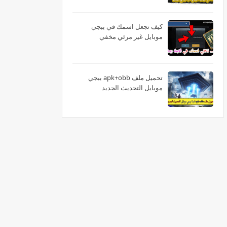
كيف تجعل اسمك في ببجي
موبايل غير مرئي مخفي
تحميل ملف apk+obb ببجي
موبايل التحديث الجديد