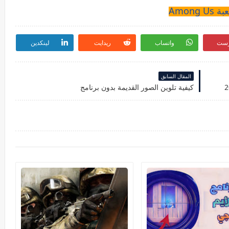
بة Among Us
رست
واتساب
ريدايت
لينكدين
المقال السابق
كيفية تلوين الصور القديمة بدون برنامج