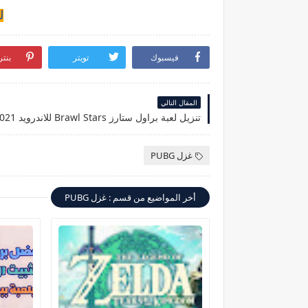
لع
فيسبوك
تويتر
بنت
المقال التالي
تنزيل لعبة براول ستارز Brawl Stars للاندرويد 2021
غزل PUBG
أخر المواضيع من قسم : غزل PUBG