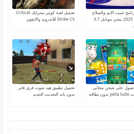
امج تثبيت الايم والسلاح
تحميل لعبة كونتر سترايك Critical
السكوب 2025 ببجي موبايل 3.7
Strike CS للاندرويد والايفون
لحصول على شحن مجاني
تحميل تطبيق هيد شوت فري فاير
لمجوهرات yalla ludo بدون بطاقة
بدون باند التحديث الجديد