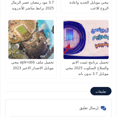
ببجي موبايل الجديد واعادة
3.7 مود رمضان عصر الرمال
الروح للاعب
2025 برابط مباشر للأندرويد
والآيفون
تحميل برنامج تثبيت الايم
تحميل ملف apk+obb ببجي
والسلاح السكوب 2025 ببجي
موبايل الاصدار الاخير 2023
موبايل 3.7 بدون باند
تعليقات
إرسال تعليق