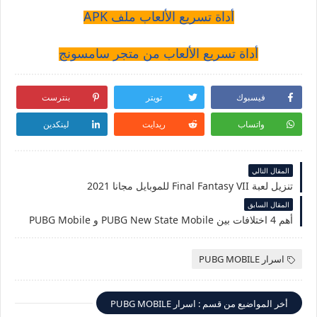
أداة تسريع الألعاب ملف APK
أداة تسريع الألعاب من متجر سامسونج
فيسبوك
تويتر
بنترست
واتساب
ريدايت
لينكدين
المقال التالي
تنزيل لعبة Final Fantasy VII للموبايل مجانا 2021
المقال السابق
أهم 4 اختلافات بين PUBG New State Mobile و PUBG Mobile
اسرار PUBG MOBILE
أخر المواضيع من قسم : اسرار PUBG MOBILE