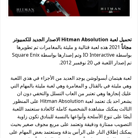
تحميل لعبة Hitman Absolution الاصدار الجديد للكمبيوتر
مجاناً
2021 هذه لعبة قتالية و مليئة بالمغامرات تم تطويرها
بواسطة IO Interactive وتم إصدارها بواسطة Square Enix
تم إصدار اللعبة في 20 نوفمبر 2012.
لعبة هيتمان أبسولوشن يوجد العديد من الأجزاء في هذي اللعبة
وهي مليئة في بالقتال و المغامرة وهي لعبة مليئة بالمهام التي
عليك إنجازها وهي تعتبر من العاب التسلل والتخفي دون ان
يشعر احد بك تعتمد لعبة Hitman Absolution على المنظور
الثالث يمكنك مشاهدة الشخصية كاملة كالعادة ستعتمد اللعبة
أيضًا على تنوع الأسلحة وأنواعها بالنسبة للبنادق تكون زاوية
التصويب ممتازة ودقيقة وتعتمد على مربع مجوف صغير بحيث
يمكنك إطلاق النار على الرأس بدقة وستعتمد بعض المهام على