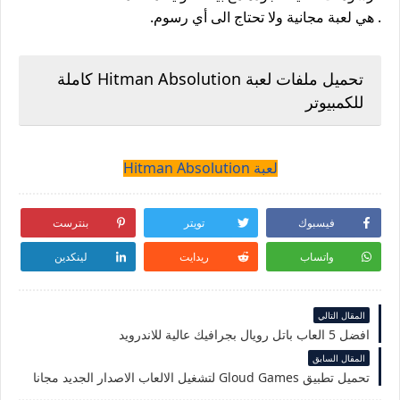
. هي لعبة مجانية ولا تحتاج الى أي رسوم.
تحميل ملفات لعبة Hitman Absolution كاملة
للكمبيوتر
لعبة Hitman Absolution
فيسبوك
تويتر
بنترست
واتساب
ريدايت
لينكدين
المقال التالي
افضل 5 العاب باتل رويال بجرافيك عالية للاندرويد
المقال السابق
تحميل تطبيق Gloud Games لتشغيل الالعاب الاصدار الجديد مجانا