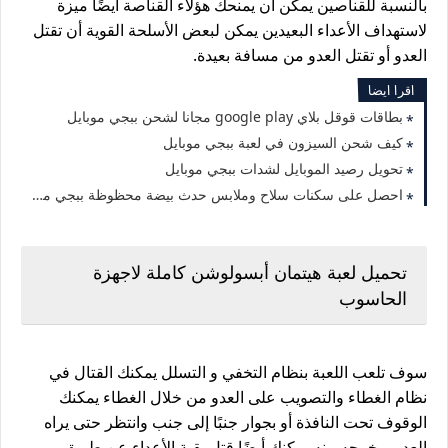
بالنسبة للقناصين يمكن أن يمنحك هؤلاء القناصة أيضًا ميزة
لاستهداف الأعداء البعيدين يمكن لبعض الأسلحة القوية أن تقتل
العدو أو تقتل العدو من مسافة بعيدة.
اقرا ايضا
بطاقات قوقل بلاي google play مجانا لشحن ببجي موبايل
كيف شحن السيزون في لعبة ببجي موبايل
تحويل رصيد الموبايل لشدات ببجي موبايل
احصل على سكنات سلاح وملابس حدث بيضة محظوظة ببجي موبايل
تحميل لعبة هيتمان أبسولوشن كاملة لاجهزة
الحاسوب
سوف تلعب اللعبة بنظام التخفي و التسلل يمكنك القتال في
نظام الغطاء والتصويب على العدو من خلال الغطاء يمكنك
الوقوف تحت النافذة أو بجوار جنبًا إلى جنب وانتظر حتى يراه
العدو ويخرجه منه يمكنك أيضًا قتل بقية الأعداء عن طريق