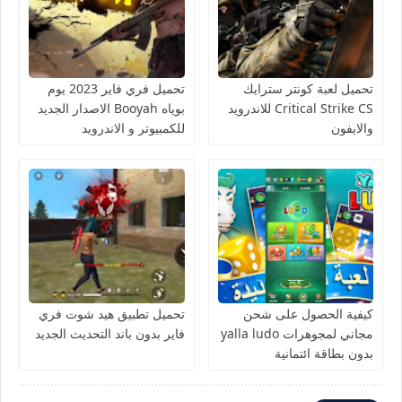
تحميل لعبة كونتر سترايك
تحميل فري فاير 2023 يوم
Critical Strike CS للاندرويد
بوياه Booyah الاصدار الجديد
والايفون
للكمبيوتر و الاندرويد
كيفية الحصول على شحن
تحميل تطبيق هيد شوت فري
مجاني لمجوهرات yalla ludo
فاير بدون باند التحديث الجديد
بدون بطاقة ائتمانية