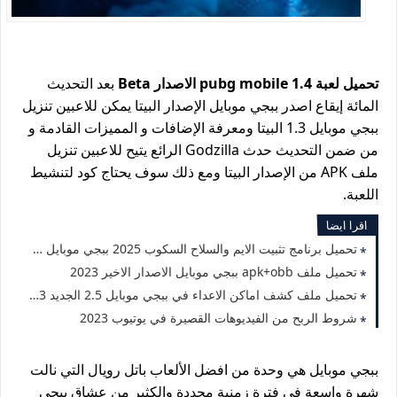
تحميل لعبة pubg mobile 1.4 الاصدار Beta
بعد التحديث
المائة إيقاع اصدر ببجي موبايل الإصدار البيتا يمكن للاعبين تنزيل
ببجي موبايل 1.3 البيتا ومعرفة الإضافات و المميزات القادمة و
من ضمن التحديث حدث Godzilla الرائع يتيح للاعبين تنزيل
ملف APK من الإصدار البيتا ومع ذلك سوف يحتاج كود لتنشيط
اللعبة.
اقرا ايضا
تحميل برنامج تثبيت الايم والسلاح السكوب 2025 ببجي موبايل 3.7 بدون باند
تحميل ملف apk+obb ببجي موبايل الاصدار الاخير 2023
تحميل ملف كشف اماكن الاعداء في ببجي موبايل 2.5 الجديد 2023 لجميع الهواتف
شروط الربح من الفيديوهات القصيرة في يوتيوب 2023
ببجي موبايل هي وحدة من افضل الألعاب باتل رويال التي نالت
شهرة واسعة في فترة زمنية محددة والكثير من عشاق ببجي