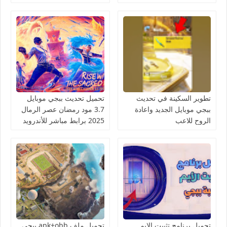
تطوير السكينة في تحديث
تحميل تحديث ببجي موبايل
ببجي موبايل الجديد واعادة
3.7 مود رمضان عصر الرمال
الروح للاعب
2025 برابط مباشر للأندرويد
والآيفون
تحميل برنامج تثبيت الايم
تحميل ملف apk+obb ببجي