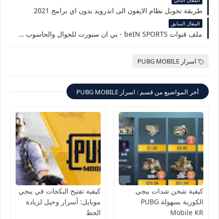
طريقة تحويل نظام الايفون الى اندرويد بدون اي برامج 2021
المقال السابق
ملف قنوات beIN SPORTS - بي ان سبورت للجوال والحاسوب مجانا شاهد الكلاسيكو
اسرار PUBG MOBILE
أخر المواضيع من قسم : اسرار PUBG MOBILE
كيفية شحن شدات ببجي
كيفية تفتيح البكجات في ببجي
الكورية بسهولة PUBG
موبايل: أسرار وحيل لزيادة
Mobile KR
الحظ