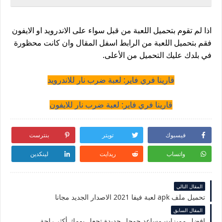
اذا لم تقوم بتحميل اللعبة من قبل سواء على الاندرويد او الايفون
فقم بتحميل اللعبة من الرابط اسفل المقال وان كانت محظورة
في بلدك عليك التحميل من الأعلى.
قارينا فري فاير: لعبة ضرب نار للاندرويد
قارينا فري فاير: لعبة ضرب نار للايفون
فيسبوك
تويتر
بنترست
واتساب
ريدايت
لينكدين
المقال التالي
تحميل ملف apk لعبة فيفا 2021 الاصدار الجديد مجانا
المقال السابق
افضل مميزات مساعد جوجل جديدة تجعل يومك أكثر راحة