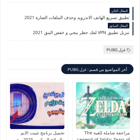
المقال التالي
تطبيق تسريع الهاتف الاندرويد وحذف الملفات الضارة 2021
المقال السابق
تنزيل تطبيق VPN لفك حظر ببجي و خفض البنق 2021
غزل PUBG
أخر المواضيع من قسم : غزل PUBG
مراجعة شاملة للعبة The
تحميل برنامج تثبيت الايم
Legend of Zelda: Tears of
والسلاح السكوب 2025 ببجي