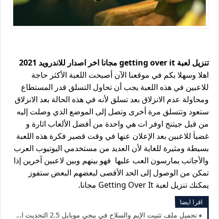
تنزيل لعبة getting over it مجانا اخر اصدار للاندرويد 2021
اهلا وسهلا بكم في موقعنا الآن أصبحت اللعبة الأكثر حاجة
للاعبين في هذه اللعبة يجب أن تحاول التسلق قدر المستطاع
ومحاولة عدم الانزلاق بعد تسلق لأنه في هذه الحالة بعد الانزلاق
ستعود وتتسلق مرة أخرى وتصل إلى الموضع الذي وصلت إليه
من قبل جيتنج اوفر ات هي واحدة من أفضل الألعاب اثارة و
غضباَ للاعبين بعد الإعلان عنها في وقت قصير فكرة هذه اللعبة
بسيطة ومثيرة للغاية لأن العديد من مستخدمي اليوتيوب العرب
والأجانب يمارسون العب عليها فهو بينهم وبين لاعبين آخرين إذا
تمكن من الوصول إلى الحد الأقصى لبعضهم البعض ستفوز
يمكنك تنزيل لعبة Getting Over It مجانا.
اقرا ايضا
تحميل ملف تثبيت الإيم والسلاح في ببجي موبايل 2.5 التحديث الجديد 2023