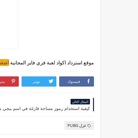
موقع استرداد اكواد لعبة فري فاير المجانية
اضغط
فيسبوك
تويتر
بنت
المقال التالي
غزل PUBG