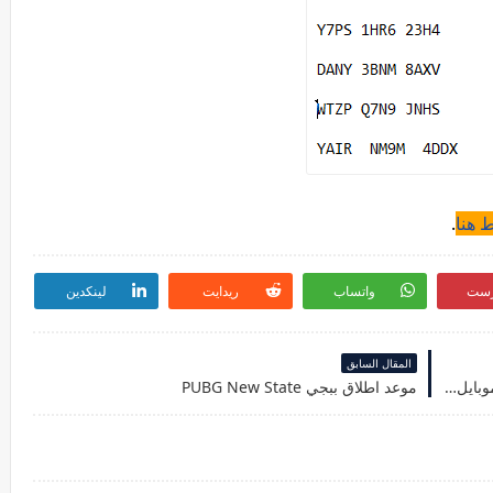
 هنا
.
رست
واتساب
ريدايت
لينكدين
المقال السابق
كيفية استخدام رموز مساحة فارغة في اسم ببجي موبايل PUBG Mobile
موعد اطلاق ببجي PUBG New State