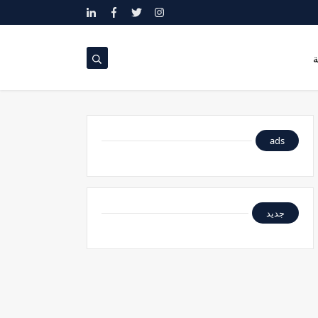
ة
ads
جديد