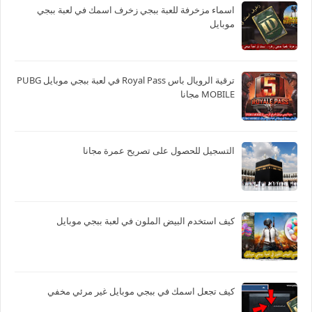
اسماء مزخرفة للعبة ببجي زخرف اسمك في لعبة ببجي
موبايل
ترقية الرويال باس Royal Pass في لعبة ببجي موبايل PUBG
MOBILE مجانا
التسجيل للحصول على تصريح عمرة مجانا
كيف استخدم البيض الملون في لعبة ببجي موبايل
كيف تجعل اسمك في ببجي موبايل غير مرئي مخفي