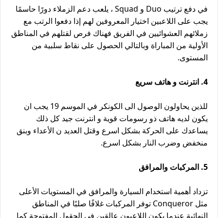
في دفع ترتيب Duo و Squad ، يلعب دعم الزملاء دورًا حاسمًا
يجب على اللاعبين اختيار المعروفين لهم إذا دفعوا الرتب مع
زملائهم العشوائيين في الفريق فهناك فرص لقتلهم في المناطق
الأولية من المباراة وبالتالي الحصول على نقاط سلبية من
المستوى.
4. انترنت و هاتف سريع
للذين يحاولون الوصول الى الكونكر في الموسم 19 يجب ان
يكون لديه هاتف ذو رسومات قوية و انترنت جيد كل ذلك
يساعدك على الحركة بشكل اسرع وقتل العديد ن الأعداء وبنق
منخفض وضرب النار بشكل اسرع.
5. المركبات والمرافق
تزداد أهمية استخدام السيارة والمرافق في المستويات الأعلى
مثل Conqueror توفر المركبات غلافًا صلبًا في المناطق
النهائية عندما يكون اللاعبون عالقين في الحقول المفتوحة كما