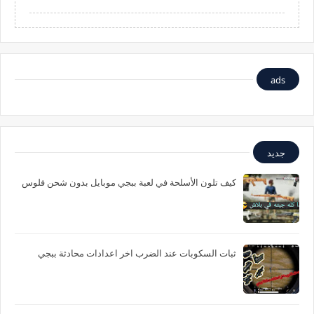
ads
جديد
كيف تلون الأسلحة في لعبة ببجي موبايل بدون شحن فلوس
ثبات السكوبات عند الضرب اخر اعدادات محادثة ببجي