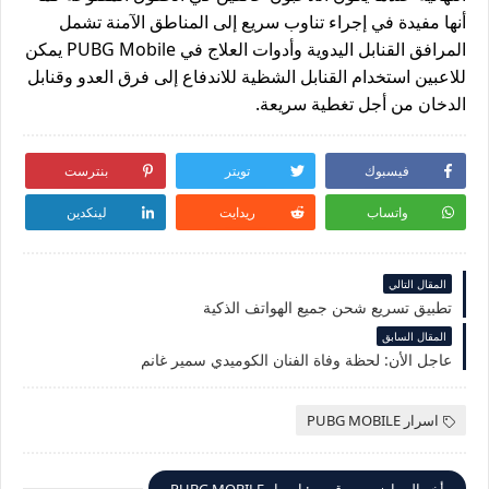
أنها مفيدة في إجراء تناوب سريع إلى المناطق الآمنة تشمل
المرافق القنابل اليدوية وأدوات العلاج في PUBG Mobile يمكن
للاعبين استخدام القنابل الشظية للاندفاع إلى فرق العدو وقنابل
الدخان من أجل تغطية سريعة.
فيسبوك
تويتر
بنترست
واتساب
ريدايت
لينكدين
المقال التالي
تطبيق تسريع شحن جميع الهواتف الذكية
المقال السابق
عاجل الأن: لحظة وفاة الفنان الكوميدي سمير غانم
اسرار PUBG MOBILE
أخر المواضيع من قسم : اسرار PUBG MOBILE