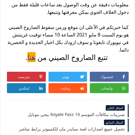
معلومات دقيقة عن وقت الوصول بعد ساعات قليلة فقط من 
دخول الغلاف الجوي يمكن معرفتها وتتبعها.
كما خبرتكم في الأعلى ان موقع وزمن سقوط الصاروخ الصيني 
هو يوم السبت 8 مايو 2021 الساعة 10 مساء توقيت غرينتش 
في نيويورك تابعونا و سوف ازودك بكل اخبار الجديدة و الح
صرية 
دائما.
 تتبع 
الصاروخ الصيني من 
هنا
.
فيسبوك
تويتر
بنترست
واتساب
ريدايت
لينكدين
المقال التالي
تسريبات مكافآت الموسم 19 Royale Pass ببجي موبايل
المقال السابق
تحميل جميع اصدارات لعبة سبايدر مان للكمبيوتر برابط مباشر