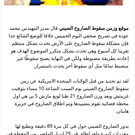
موقع وزمن سقوط الصاروخ الصيني
قال مدير المهندس محمد 
عودة في تصريح صحفي اليوم الخميس خلافا للوضع الشائع جدا 
فإن مشكلة سقوط الصاروخ
 على الأرض تحدث بشكل منتظم 
تقريبا كل أسبوع وهي تحدث بشكل متكرر الموضوع الهدف هو 
إعادته بطريقة مضبوطة ولكن في النهاية يصبح سقوطًا غير 
منضبط تمامًا مثل أي سقوط آخر يحدث باستمرار.
لقد تم تحديد من قبل الولايات المتحدة الامريكية عن 
زمن 
سقوط الصاروخ الصيني يوم السبت الساعة 10 مساء بتوقيت 
غرينتش ويعد وزن الصاروخ 21 طنا 
لونغ مارش 5 بي هي اول 
محطة فضائية تقوم بتشييدها وتم اطلاق 
الصاروخ في جزيرة 
هاينان.
يدور 
الصاروخ الصيني حول في كل مرة 89 دقيقة وبطبع لها 
معززات كبيرة ولقد اطلق في 29 ابريل الماضي من المحطة في 