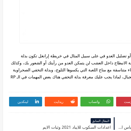
أو تضليل العدو في على سبيل المثال في خريطة إرانغل تكون بدلة
الانبطاح داخل العشب لن يتمكن العدو من رأيتك أو الشعور بك، وكذلك
 متناسقة مع مناخ اللعبة التي يكسوها الثلوج، وبدلة التخفي الصحراوية
في خريطة ميرامار التي يغلب عليها طابع الصحراء والجبال، لماذا يجب عليك معرفة بدلة التخفي هناك بعض المهمات في الـ RP
رست
واتساب
ريدايت
لينكدين
المقال السابق
ببجي موبايل السيزون العشرون 20 وشكل الرويال باس الجديد
اعدادات السكوب للايباد 2021 وثبات الايم