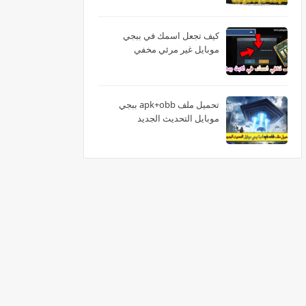
كيف تجعل اسمك في ببجي
موبايل غير مرئي مخفي
تحميل ملف apk+obb ببجي
موبايل التحديث الجديد