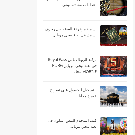
اعدادات محادثة ببجي
اسماء مزخرفة للعبة ببجي زخرف
اسمك في لعبة ببجي موبايل
ترقية الرويال باس Royal Pass
في لعبة ببجي موبايل PUBG
MOBILE مجانا
التسجيل للحصول على تصريح
عمرة مجانا
كيف استخدم البيض الملون في
لعبة ببجي موبايل