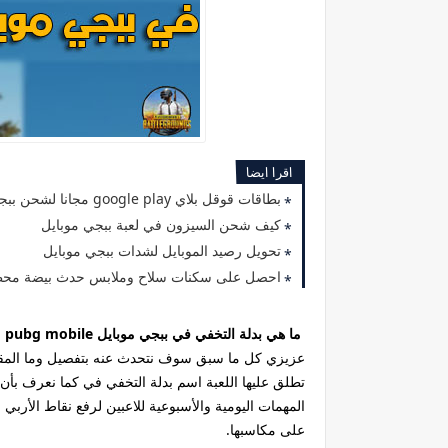
اقرا ايضا
بطاقات قوقل بلاي google play مجانا لشحن ببجي موبايل
كيف شحن السيزون في لعبة ببجي موبايل
تحويل رصيد الموبايل لشدات ببجي موبايل
احصل على سكنات سلاح وملابس حدث بيضة محظ
ما هي بدلة التخفي في ببجي موبايل pubg mobile
و
عزيزي كل ما سبق سوف نتحدث عنه بتفصيل وما المقصود
تطلق عليها اللعبة اسم بدلة التخفي في كما نعرف بأن
المهمات اليومية والأسبوعية للاعبين لرفع نقاط الأرب
على مكاسبها.