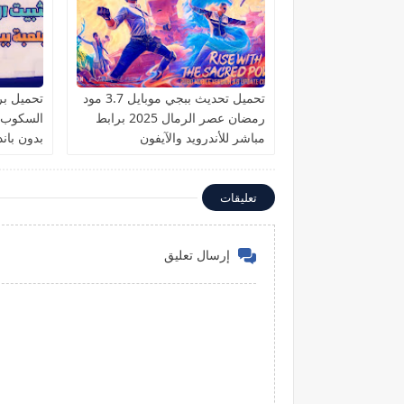
تحميل تحديث ببجي موبايل 3.7 مود
تحميل برن
رمضان عصر الرمال 2025 برابط
مباشر للأندرويد والآيفون
بدون باند
تعليقات
إرسال تعليق