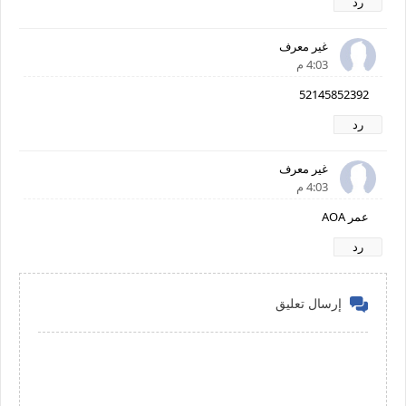
رد
غير معرف
4:03 م
52145852392
رد
غير معرف
4:03 م
عمر AOA
رد
إرسال تعليق