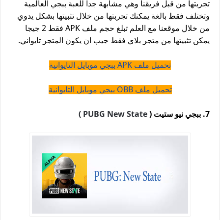
تجربتها من قبل فريقنا وهي مشابهة جدا للعبة ببجي العالمية
وتختلف فقط بالغة يمكنك تجربتها من خلال تثبيتها بشكل يدوي
من خلال موقعنا مع العلم تبلغ حجم ملف APK فقط 2 جيجا
يمكن تثبيتها من متجر بلاي فقط جيب ان يكون المتجر تايواني.
تحميل ملف APK ببجي موبايل التايوانية
تحميل ملف OBB ببجي موبايل التايوانية
7. ببجي نيو ستيت (
PUBG New State )