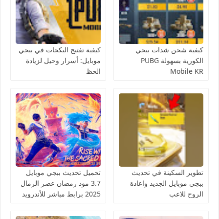
كيفية شحن شدات ببجي
كيفية تفتيح البكجات في ببجي
الكورية بسهولة PUBG
موبايل: أسرار وحيل لزيادة
Mobile KR
الحظ
تطوير السكينة في تحديث
تحميل تحديث ببجي موبايل
ببجي موبايل الجديد واعادة
3.7 مود رمضان عصر الرمال
الروح للاعب
2025 برابط مباشر للأندرويد
والآيفون