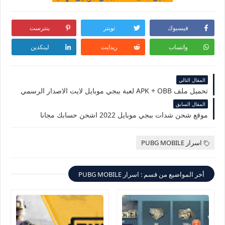
فيسبوك
تويتر
بنترست
واتساب
ريدايت
لينكدين
المقال التالي
تحميل ملف APK + OBB لعبة ببجي موبايل لايت الاصدار الرسمي
المقال السابق
موقع شحن شدات ببجي موبايل 2022 اشحن حسابك مجانا
اسرار PUBG MOBILE
أخر المواضيع من قسم : اسرار PUBG MOBILE