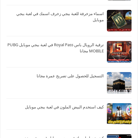
اسماء مزخرفة للعبة ببجي زخرف اسمك في لعبة ببجي
موبايل
ترقية الرويال باس Royal Pass في لعبة ببجي موبايل PUBG
MOBILE مجانا
التسجيل للحصول على تصريح عمرة مجانا
كيف استخدم البيض الملون في لعبة ببجي موبايل