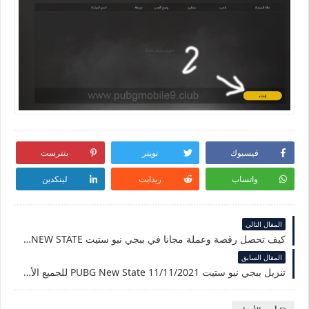
فيسبوك
تويتر
بنترست
واتساب
ريدايت
لينكدين
المقال التالي
كيف تحصل رقصة وعملة مجانا في ببجي نيو ستيت PUBG NEW STATE
المقال السابق
تنزيل ببجي نيو ستيت PUBG New State 11/11/2021 للجميع الأجهزة