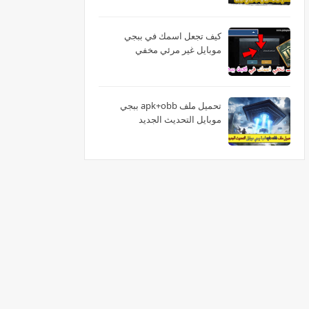
كيف تجعل اسمك في ببجي
موبايل غير مرئي مخفي
تحميل ملف apk+obb ببجي
موبايل التحديث الجديد