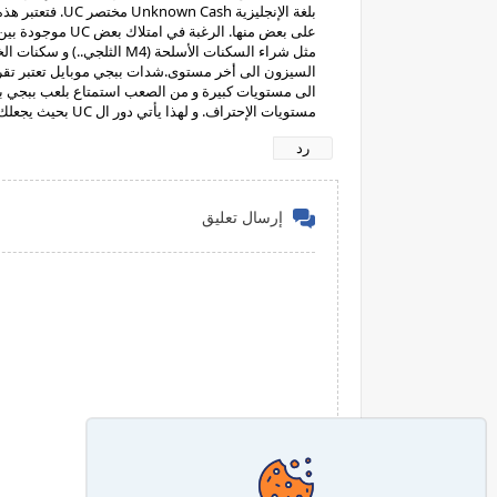
بلغة الإنجليزية 
على بعض منها. ال
مثل شراء السكنات الأسلحة (
السيزون الى أخر مستوى.شدات ببجي موبايل تعتبر تقر
مستويات الإحتراف. و لهذا يأتي دور ال UC بحيث يجعلك أكثر احتراما و أكثر سعادة من اللاعبيين العاديين.شحن شدات ببجي مجانا
رد
إرسال تعليق