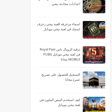
اعدادات محادثة ببجي
اسماء مزخرفة للعبة ببجي زخرف
اسمك في لعبة ببجي موبايل
ترقية الرويال باس Royal Pass
في لعبة ببجي موبايل PUBG
MOBILE مجانا
التسجيل للحصول على تصريح
عمرة مجانا
كيف استخدم البيض الملون في
لعبة ببجي موبايل