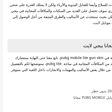
ت للسلاح وأيضا للقنابل اليدوية والأزياء ولكن لا يمتلك القدرة على شحن
زيزي سوف تحصل على العديد من السكنات والمكافآت المجانية في ببجي
ذلكن بحيث سنتحدث عن الأساليب والطرق المتبعة من أجل الوصول إلي
وبايل لايت.
نا ببجي لايت
هل تبحث عن كيفية الحصول على تلك السكنات الخاصة في pubg mobile lite gun skin، تابع معنا حتى النهاية سنتشارك
معكم اليوم بعض الطرق للحصول على سكنات والعديد من المكافآت المجانية في ساحة pubg lite، سنوضحها لكم بالتفصيل
ن خلال بعض الأساليب والمهمات والانجازات داخل اللعبة التي ستوفر