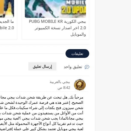
ببجي الكورية PUBG MOBILE KR
ما الجدي
2.0 اخر اصدار نسخة الكمبيوتر
ile 2.0
والموبايل
تعليقات
تعليق واحد
إرسال تعليق
ببجي بالعربية
8:42 ص
مرحباً بك, هل تبحث عن طريقة شحن شدات ببجي مجانا 
الصحيح. إعتبر هذه هي فرصة عمرك الوحيدة لشحن شدات م
شحن سيزون, فتح بكجات إلى شراء سكينات.فكل ما عليك
أنت من الأوائل من يستفيدون من عملية شحن شدات ب
حيث تدعم تقريبا كل أنواع الأجهزة المحمولة مثل الأيفون
لعبة ببجي موبايل تعتمد بشكل كبير على عملة إفتراضي