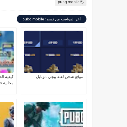
pubg mobile
أخر المواضيع من قسم : pubg mobile
موقع شحن لعبة ببجي موبايل
كيفية ا
مجانية ف