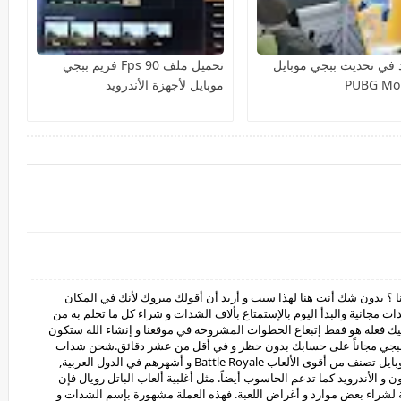
د في تحديث ببجي موبايل
تحميل ملف Fps 90 فريم ببجي
PUBG Mob
موبايل لأجهزة الأندرويد
؟ بدون شك أنت هنا لهذا سبب و أريد أن أقولك مبروك لأنك في المكان
جانية والبدأ اليوم بالإستمتاع بألاف الشدات و شراء كل ما تحلم به من
 فعله هو فقط إتبعاع الخطوات المشروحة في موقعنا و إنشاء الله ستكون
بجي مجاناً على حسابك بدون حظر و في أقل من عشر دقائق.شحن شدات
ببجي مجانالماذا يجب شحن شدات ببجي ؟لعبة ببجي موبايل تصنف من أقوى الألعاب Battle Royale و أشهرهم في الدول العربية,
 و الأندرويد كما تدعم الحاسوب أيضاً. مثل أغلبية ألعاب الباتل رويال فإن
ة لشراء بعض موارد و أغراض اللعبة. فهذه العملة مشهورة بإسم الشدات و