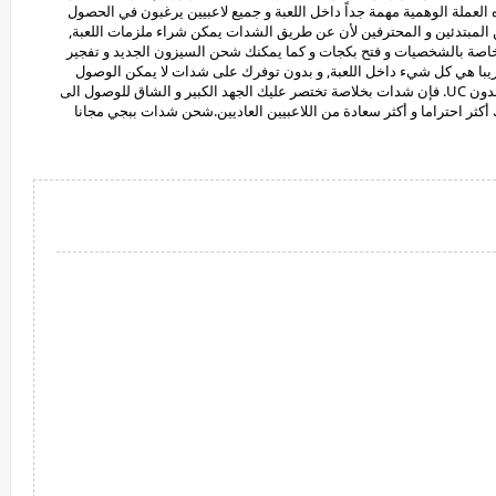
Unknown Cash مختصر UC. فتعتبر هذه العملة الوهمية مهمة جداً داخل اللعبة و جميع لاعبيين يرغبون في الحصول
رغبة في امتلاك بعض UC موجودة بين المبتدئين و المحترفين لأن عن طريق الشدات يمكن شراء ملزمات اللعبة,
M4 الثلجي..) و سكنات الخاصة بالشخصيات و فتح بكجات و كما يمكنك شحن السيزون الجديد و تفجير
يبا هي كل شيء داخل اللعبة, و بدون توفرك على شدات لا يمكن الوصول
الى مستويات كبيرة و من الصعب استمتاع بلعب ببجي بدون UC. فإن شدات بخلاصة تختصر عليك الجهد الكبير و الشاق للوصول الى