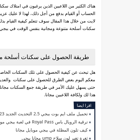
هناك الكثير من اللاعبين الذين يرغبون في امتلاك سكنا
الحساب أو القيام بدفع من أجل ذلك، لهذا لا عليك ع
لايت من خلال هذا المقال سوف تتعلم كيفية القيام ب
سكنات أسلحة متنوعة ومجانية بنفس الوقت في ببجي م
طريقة الحصول على سكنات أسلحة مجا
حتى يسهل عليك الأمر في طريقة جمع السكنات مجانا م
هذا لك ولكافة اللاعبين مجانا.
اقرا ايضا
تحميل ملف ايم بوت ببجي 2.5 التحديث الجديد 2023 بدون حظر
ترقية الرويال باس Royal Pass في لعبة ببجي موبايل PUBG MOBILE مجانا
كيف تلون المظلة في ببجي موبايل مجانا
ثغرة تغير لون سلاح ump مجانا ببجي