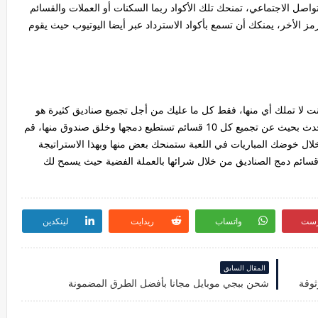
تواصل الاجتماعي، تمنحك تلك الأكواد ربما السكنات أو العملات والقسائم
 الأخر، يمنكك أن تسمع بأكواد الاسترداد عبر أيضا اليوتيوب حيث يقوم
ت لا تملك أي منها، فقط كل ما عليك من أجل تجميع صناديق كثيرة هو
تجميع قسائم دمج الصناديق والتي تحصل عليها من الأحدث بحيث عن تجميع كل 10 قسائم تستطيع دمجها وخلق صندوق منها، قم
لال خوضك المباريات في اللعبة ستمنحك بعض منها وبهذا الاستراتيجة
سائم دمج الصناديق من خلال شرائها بالعملة الفضية حيث يسمح لك
رست
واتساب
ريدايت
لينكدين
المقال السابق
شحن ببجي موبايل مجانا بأفضل الطرق المضمونة