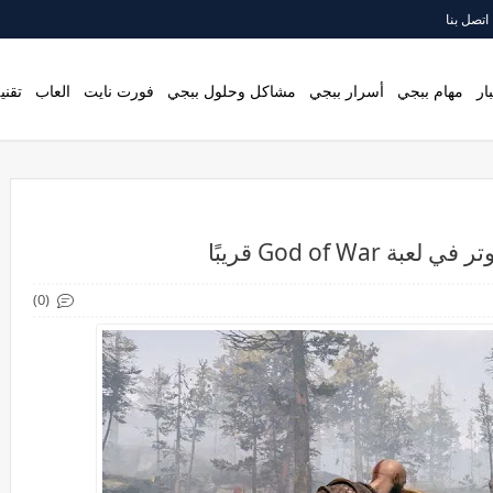
اتصل بنا
ار
مهام ببجي
أسرار ببجي
مشاكل وحلول ببجي
فورت نايت
العاب
تقني
God of W قريبًا
(0)