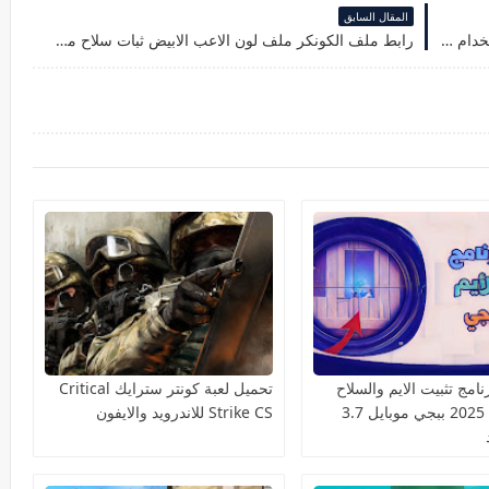
المقال السابق
لعبة Kingdom Hearts Fan تعيد تكوين اللعبة باستخدام الدمى
رابط ملف الكونكر ملف لون الاعب الابيض ثبات سلاح مستودع وكلاسيك وازاله عشب و90فريم
امج تثبيت الايم والسلاح
تحميل لعبة كونتر سترايك Critical
السكوب 2025 ببجي موبايل 3.7
Strike CS للاندرويد والايفون