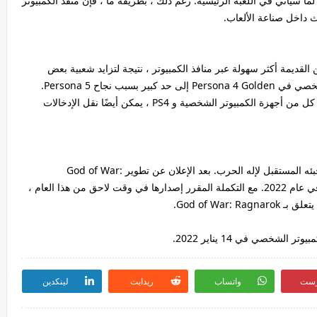
ا سيأتي في اللعبة الرئيسية. رغم ذلك ، بطريقة ما ، فإن منفذ الكمبيوتر
القديمة أكثر سهولة عبر منافذ الكمبيوتر ، نتيجة لتزايد شعبية بعض
السلاسل. على سبيل المثال ، ظهر منفذ الكمبيوتر الشخصي في Persona 4 Golden إلى حد كبير بسبب نجاح Persona 5.
لذلك ، من المحتمل أنه نظرًا لنجاح God of War على كل من أجهزة الكمبيوتر الشخصية و PS4 ، يمكن أيضًا نقل الإدخالات
على أي حال ، سيكون من المثير للاهتمام معرفة ما يخبئه المستقبل لإله الحرب. بعد الإعلان عن تطوير God of War:
Ragnarok ، توقع العديد من المعجبين أخبارًا إضافية في عام 2022. مع التكملة المقرر إصدارها في وقت لاحق من هذا العام ،
God of War:.
رست
واتساب
ريدايت
لينكدين