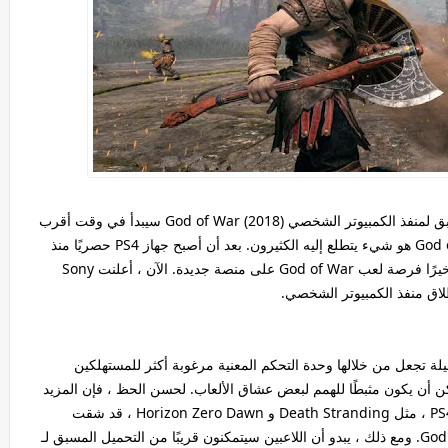
تعلن Sony Santa Monica Studio أن التحميل المسبق لمنفذ الكمبيوتر الشخصي God of War (2018) سيبدأ في وقت أقرب
مما قد يتوقعه البعض ميناء الكمبيوتر الخاص بـ God of War هو شيء يتطلع إليه الكثيرون. بعد أن أصبح جهاز PS4 حصريًا منذ
إطلاقه ، ستتاح لمالكي PS4 من غير مستخدمي PS4 أخيرًا فرصة لعب God of War على منصة جديدة. الآن ، أعلنت Sony
ة تجعل من خلالها وحدة التحكم المعنية مرغوبة أكثر للمستهلكين
 أن يكون مثبطًا للهمم لبعض عشاق الألعاب. لحسن الحظ ، فإن المزيد
والمزيد من الألعاب التي كانت ذات يوم حصرية على PS4 ، مثل Death Stranding و Horizon Zero Dawn ، قد شقت
طريقها إلى الكمبيوتر الشخصي ، بما في ذلك God of War. ومع ذلك ، يبدو أن اللاعبين سيتمكنون قريبًا من التحميل المسبق لـ