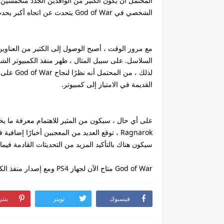
المحتمل أن يكون الكثير من الوافدين الجدد متحمسين لم
الشخصي في God of War يتحدث عن اتجاه أكبر يحدث داخل صناعة الألعاب.
مع مرور الوقت ، أصبح الوصول إلى الكثير من العناوين 
القديمة في الامتياز إلى كمبيوتر.
سيكون هناك بالتأكيد المزيد من التحديثات القادمة فيما يتعلق بـ  Ragnarok
God of War متاح الآن لجهاز PS4 ومع إصدار منفذ الكمبيوتر الشخصي في 14 يناير 2022.
فيسبوك
تويتر
بنت