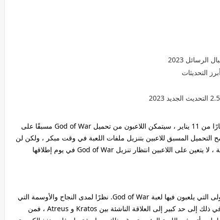
عبر Twitter ، أعلنت Santa Monica Studio أنه اعتبارًا من 11 يناير ، سيتمكن اللاعبون من تحميل God of War مسبقًا على
 قبل الإصدار الرسمي في 14 يناير. يسمح التحميل المسبق للاعبين بتنزيل ملفات اللعبة في وقت مبكر ، ولكن لن
تكون متاحة حتى يتم إصدار اللعبة بالفعل. بهذه الطريقة ، لا يتعين على اللاعبين انتظار تنزيل God of War في يوم إطلاقها
بالنسبة للعديد من اللاعبين ، ستكون هذه هي المرة الأولى التي يلعبون فيها لعبة God of War. نظرًا لمدى النجاح والأوسمة التي
حققتها God of War على مر السنين ، ويرجع الفضل في ذلك إلى حد كبير إلى العلاقة الناشئة بين Kratos و Atreus ، فمن