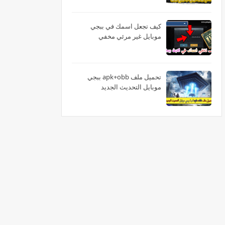
كيف تجعل اسمك في ببجي
موبايل غير مرئي مخفي
تحميل ملف apk+obb ببجي
موبايل التحديث الجديد