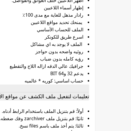
أظهر اللاعبين خلف العوائق والفواصل.
إظهار أسماء اللاعبين
رادار مذهل للغاية مع مدى 100٪
يمنحك تحديد مواقع اللاعبين
الملف للحساب الأساسي
اسرع طريق للكونكر
الملف لا يوجد به اي مشاكل
روئيه واضحه بدون حواجز
رؤيه كامله بدون ضباب
جرافيك عالي الدقه ازاله اللاج والتقطيع
يدعم 32 و64 BIT
حساب اساسي: كوريه * عالميه
تعليمات لتفعيل ملف الكشف عن مواقع الأعداء في
أولاً: قم بتنزيل الملف باستخدام الرابط أدناه.
ثانيًا: قم بتنزيل ملف zarchiver وفك ضغطه.
ثالثا: يتم أخذ ملف باسم files نسخ.