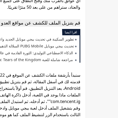
أي عوائق بالقرب منك وفتح النطاق على جميع المب
والعتاد، ستراهم من على بعد 50 مترًا تقريبًا.
قم بتنزيل الملف للكشف عن مواقع العدو في Mobile 2022
اقرا ايضا
تطوير السكينة في تحديث ببجي موبايل الجديد واع
تحديث ببجي موبايل PUBG Mobile السلالة الذهبية 3.7
الذكاء الاصطناعي التوليدي: الثورة القادمة في عالم
مراجعة شاملة للعبة The Legend of Zelda: Tears of the Kingdom
وقم بتشغيل الملف أدخل لعبة ببجي موبايل واد
الثالث باستخدام الزر لتنشيط الملف كما هو م