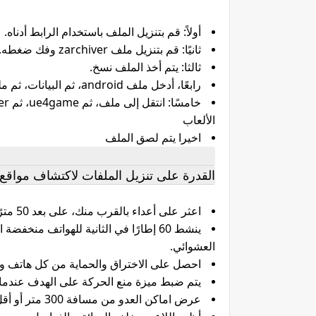
أولاً: قم بتنزيل الملف باستخدام الرابط أدناه.
ثانيًا: قم بتنزيل ملف zarchiver وفك ضغطه.
ثالثا: يتم أخذ الملف نسخ.
رابعًا، أدخل ملف android، ثم البيانات، ثم ملف اللعبة com.tencent.ig
الألعاب
اخيرا يتم لصق الملف
القدرة على تنزيل الملفات لاكتشاف مواقع العدو 
اعثر على أعداء بالقرب منك، على بعد 50 مترًا فقط.
العشوائي.
احصل على الاختراق والحماية من كل هاتف وأ
يتم ضبط ميزة منع الحركة على الهدف عندما 
عرض اماكن العدو من مسافة 300 متر أو أقل.