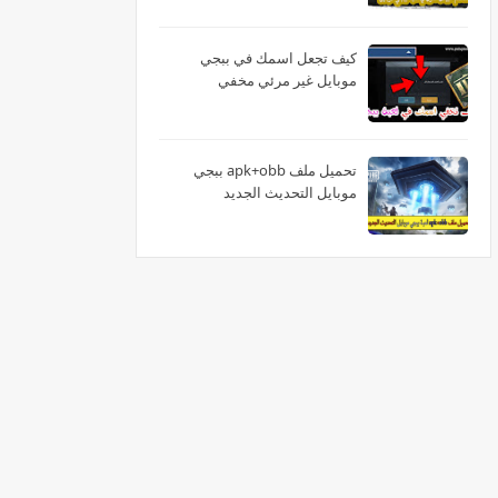
كيف تجعل اسمك في ببجي
موبايل غير مرئي مخفي
تحميل ملف apk+obb ببجي
موبايل التحديث الجديد