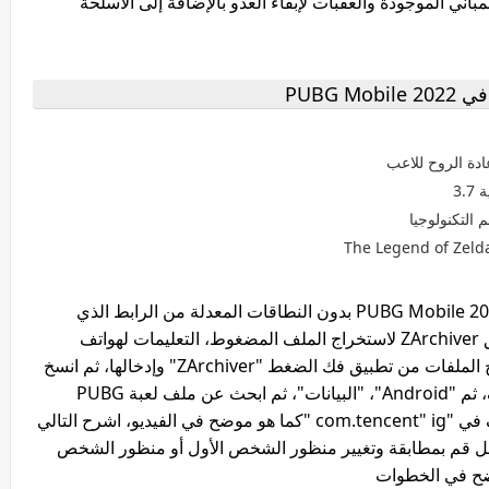
اني الموجودة والعقبات لإبقاء العدو بالإضافة إلى الأسلحة
PUBG 
ادة الروح للاعب
 التكنولوجيا
سنبدأ بأرشفة ملفات الكشف عن الموقع في PUBG Mobile 2022 بدون النطاقات المعدلة من الرابط الذي
قدمته لك في أسفل المقالة، ثم قم بتنزيل تطبيق ZArchiver لاستخراج الملف المضغوط، التعليمات لهواتف
Android، بعد التنزيل التطبيق، قم أولاً باستخراج الملفات من تطبيق فك الضغط "ZArchiver" وإدخالها، ثم انسخ
الملفات ماذا يوجد في اللعبة، أدخل ذاكرة الهاتف، ثم "Android"، "البيانات"، ثم ابحث عن ملف لعبة PUBG
"com.tencent.ig"، ثم أدخله، ثم استبدل الملف في "com.tencent" ig "كما هو موضح في الفيديو، اشرح التالي
خل قم بمطابقة وتغيير منظور الشخص الأول أو منظور الشخص
وضح في الخطوات