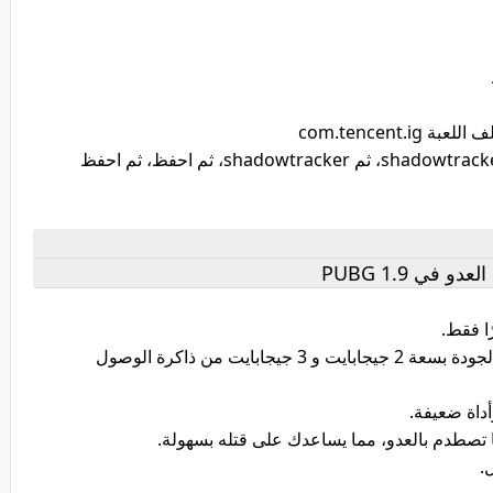
خامسًا: انتقل إلى ملف، ثم ue4game، ثم shadowtracker، ثم shadowtracker، ثم احفظ، ثم احفظ
في PUBG 1.9
ينشط 60 إطارًا في الثانية للهواتف منخفضة الجودة بسعة 2 جيجابايت و 3 جيجابايت من ذاكرة الوصول
داة ضعيفة.
تصطدم بالعدو، مما يساعدك على قتله بسهولة.