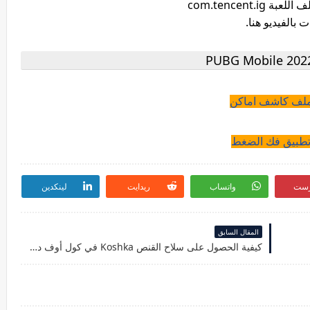
 بالفيديو هنا.
لف كاشف اماكن
طبيق فك الضغط
رست
واتساب
ريدايت
لينكدين
المقال السابق
كيفية الحصول على سلاح القنص Koshka في كول أوف ديوتي الموسم 4