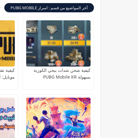
أخر المواضيع من قسم : اسرار PUBG MOBILE
كيفية شحن شدات ببجي الكورية
كيفية تف
بسهولة PUBG Mobile KR
موبايل: 