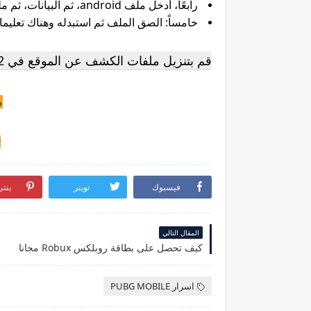
رابعًا، أدخل ملف android، ثم البيانات، ثم ملف اللعبة com.tencent.ig
خامساً: الصق الملف ثم استبدله وهناك تعليمات
قم بتنزيل ملفات الكشف عن الموقع في PUBG Mobile 2022
م
ت
فيسبوك
تويتر
بنت
المقال التالي
كيف تحصل على بطاقة روبلكس Robux مجانا
اسرار PUBG MOBILE