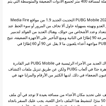
وله العديد من الفوائد المدمرة ويسمح بتغطية كاملة لمسافة 400 متر لجميع الأدوات الضعيفة والمتوسطة التي يتم
قم بتنزيل الملف للكشف عن مواقع العدو في PUBG Mobile 2022 التحديث الجديد 1.9 من مواقع Media Fire
شاف طعام العدو ونهبته بسهولة حاول ألا تخاف من المرور أو سوء الحظ عند
ستعداد وعدد الأشخاص من حولك، وهناك العديد من الفوائد لتدمير
الأعداء بسهولة وصنع اللعبة من خلال التشغيل بسرعة 90 إطارًا في الثانية ومنع التأخير على الأجهزة الضعيفة، تتيح
لك ملفات اكتشاف الموقع في PUBG Mobile 2022 مواجهة أعداء يلعبون ما لا يقل عن 90 أو 60 إطارًا في
ملفات الكشف عن الموقع بدون نطاق ترددي هناك العديد من الأجزاء الرئيسية في PUBG Mobile غير القادرة
على قتل أعداد كبيرة من الأعداء وهناك أجزاء ماهرة جدًا في ألعاب PUBG ولكن عن طريق تنزيل ملفات اكتشاف
، سيفكر اللاعبون الضعفاء في ذلك. لديها الكثير من الأرقام والمزايا جهد في
 على تحديد مكان الأعداء من مسافة بعيدة لا توجد في أي ملف
أو برنامج آخر. يمكن اكتشاف الأعداء من مسافة 50 مترًا. لتنشيط هذا الملف داخل اللعبة، يجب عليك السفر باتجاه