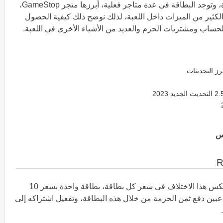
يجب شراء البطاقة من متجر Amazon لأول مرة، وتوجد البطاقة في عدة متاجر فعلية، أبرزها متجر GameStop،
الكثير من الميزات داخل اللعبة، لذلك نوضح ذلك كيفية الحصول
س
تنقسم بطاقات roblox إلى نوعين مختلفين، وينعكس هذا الاختلاف في سعر كل بطاقة، بطاقة واحدة بسعر 10
 بسعر 20 يورو، ويمكن للاعبين دفع ثمن الحزمة من خلال هذه البطاقة، وتفعيل اشتراكه إلى