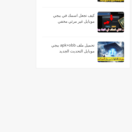
كيف تجعل اسمك في ببجي
موبايل غير مرئي مخفي
تحميل ملف apk+obb ببجي
موبايل التحديث الجديد