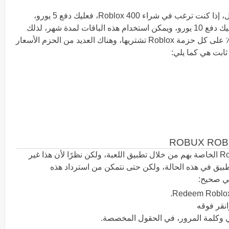
يختلف سعر حزم Roblox أيضًا، على سبيل المثال، إذا كنت ترغب في شراء 400 Roblox، فعليك دفع 5 يورو،
ولكن إذا كنت ترغب في شراء 800 Roblox، فعليك دفع 10 يورو، ويمكن استخدام هذه الباقات لمدة شهر، لذلك
أنت يمكن تحديثها شهريًا للحصول على خصم 10٪ على كل حزمة Roblox تشتريها، وهناك العديد من الحزم الأسعار
ثابت هي كما يلي:
حاول بعض اللاعبين استرداد قيمة بطاقات Roblox الخاصة بهم من خلال تطبيق اللعبة، ولكن نظرًا لأن هذا غير
طبيق في هذه الحالة، ولكن حتى نتمكن من استرداد هذه
لي صحيح:
ي وكلمة المرور، في الحقول المخصصة.