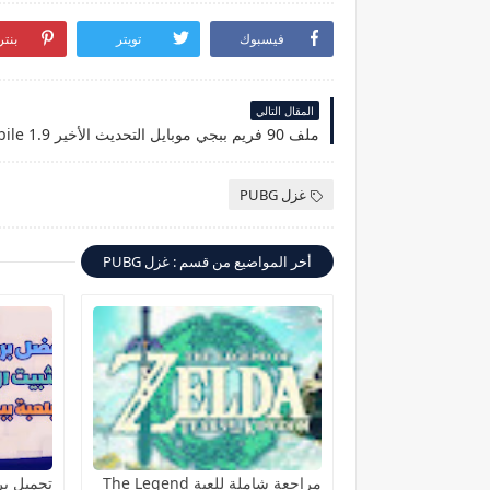
فيسبوك
تويتر
بنت
المقال التالي
غزل PUBG
أخر المواضيع من قسم : غزل PUBG
مراجعة شاملة للعبة The Legend
تحميل برن