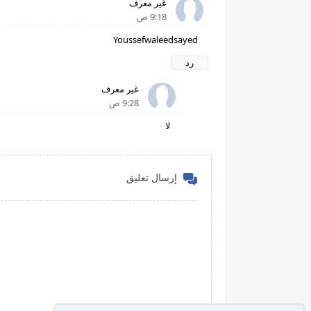
غير معرف
9:18 ص
Youssefwaleedsayed
رد
غير معرف
9:28 ص
لا
إرسال تعليق