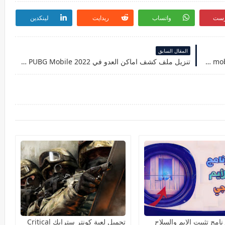
رست
واتساب
ريدايت
لينكدين
المقال السابق
ملف 90 فريم ببجي موبايل التحديث الأخير 1.9 pubg mobile
تنزيل ملف كشف اماكن العدو في PUBG Mobile 2022 بدون باند
امج تثبيت الايم والسلاح
تحميل لعبة كونتر سترايك Critical