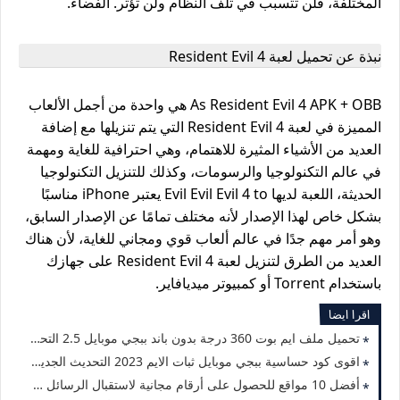
المختلفة، فلن تتسبب في تلف النظام ولن تؤثر. الفضاء.
نبذة عن تحميل لعبة Resident Evil 4
As Resident Evil 4 APK + OBB هي واحدة من أجمل الألعاب
المميزة في لعبة Resident Evil 4 التي يتم تنزيلها مع إضافة
العديد من الأشياء المثيرة للاهتمام، وهي احترافية للغاية ومهمة
في عالم التكنولوجيا والرسومات، وكذلك للتنزيل التكنولوجيا
الحديثة، اللعبة لديها Evil Evil Evil 4 to يعتبر iPhone مناسبًا
بشكل خاص لهذا الإصدار لأنه مختلف تمامًا عن الإصدار السابق،
وهو أمر مهم جدًا في عالم ألعاب قوي ومجاني للغاية، لأن هناك
العديد من الطرق لتنزيل لعبة Resident Evil 4 على جهازك
باستخدام Torrent أو كمبيوتر ميديافاير.
اقرا ايضا
تحميل ملف ايم بوت 360 درجة بدون باند ببجي موبايل 2.5 التحديث الجديد 2023
اقوى كود حساسية ببجي موبايل ثبات الايم 2023 التحديث الجديد 2.5
أفضل 10 مواقع للحصول على أرقام مجانية لاستقبال الرسائل 2023