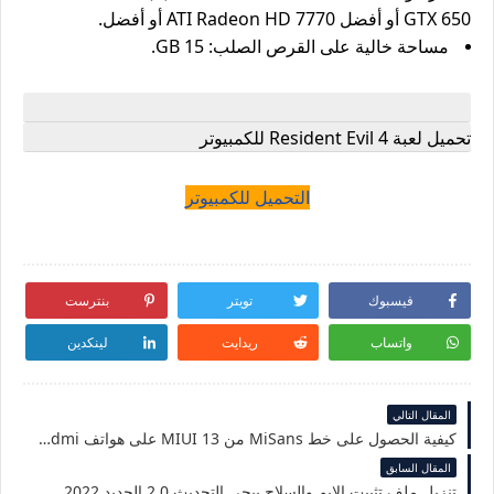
GTX 650 أو أفضل ATI Radeon HD 7770 أو أفضل.
مساحة خالية على القرص الصلب: 15 GB.
تحميل لعبة Resident Evil 4 للكمبيوتر
التحميل للكمبيوتر
فيسبوك
تويتر
بنترست
واتساب
ريدايت
لينكدين
المقال التالي
كيفية الحصول على خط MiSans من MIUI 13 على هواتف Redmi و Poco
المقال السابق
تنزيل ملف تثبيت الايم والسلاح ببجي التحديث 2.0 الجديد 2022