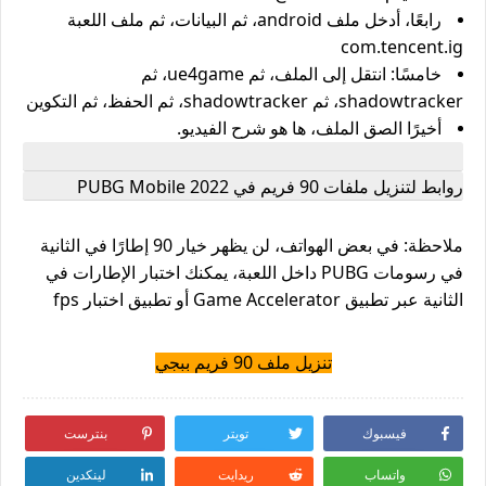
رابعًا، أدخل ملف android، ثم البيانات، ثم ملف اللعبة
com.tencent.ig
خامسًا: انتقل إلى الملف، ثم ue4game، ثم
shadowtracker، ثم shadowtracker، ثم الحفظ، ثم التكوين
أخيرًا الصق الملف، ها هو شرح الفيديو.
روابط لتنزيل ملفات 90 فريم في PUBG Mobile 2022
ملاحظة: في بعض الهواتف، لن يظهر خيار 90 إطارًا في الثانية
في رسومات PUBG داخل اللعبة، يمكنك اختبار الإطارات في
الثانية عبر تطبيق Game Accelerator أو تطبيق اختبار fps
تنزيل ملف 90 فريم ببجي
فيسبوك
تويتر
بنترست
واتساب
ريدايت
لينكدين