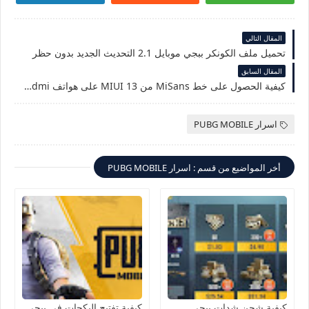
المقال التالي
تحميل ملف الكونكر ببجي موبايل 2.1 التحديث الجديد بدون حظر
المقال السابق
كيفية الحصول على خط MiSans من MIUI 13 على هواتف Redmi و Poco
اسرار PUBG MOBILE
أخر المواضيع من قسم : اسرار PUBG MOBILE
كيفية شحن شدات ببجي
كيفية تفتيح البكجات في ببجي