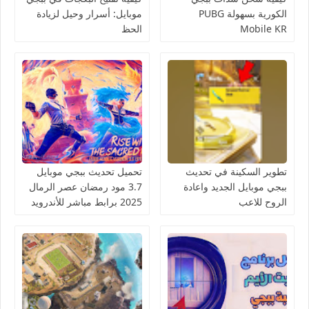
الكورية بسهولة PUBG
موبايل: أسرار وحيل لزيادة
Mobile KR
الحظ
تطوير السكينة في تحديث
تحميل تحديث ببجي موبايل
ببجي موبايل الجديد واعادة
3.7 مود رمضان عصر الرمال
الروح للاعب
2025 برابط مباشر للأندرويد
والآيفون