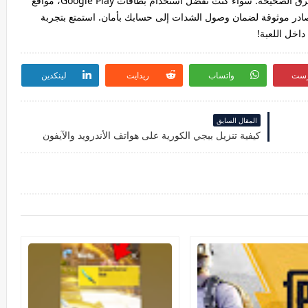
يُعد شحن شدات ببجي الكورية أمرًا سهلًا عند اتباع الطرق الصحيحة. سواء كنت تفضل استخدام بطاقات Google Play، مواقع
 من الشراء من مصادر موثوقة لضمان وصول الشدات إلى حسابك بأمان. استمتع بتجربة
اخل اللعبة!
رست
واتساب
ريدايت
لينكدين
المقال السابق
كيفية تنزيل ببجي الكورية على هواتف الأندرويد والآيفون