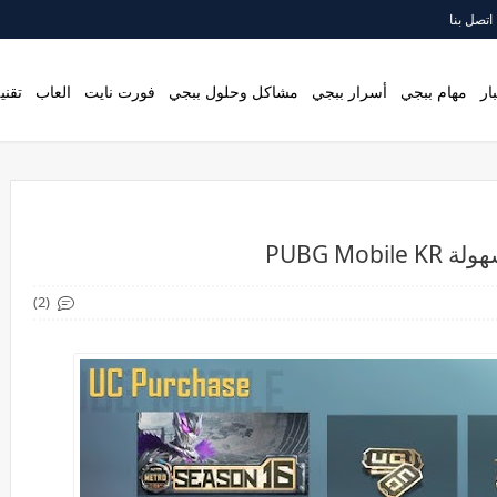
اتصل بنا
ار
مهام ببجي
أسرار ببجي
مشاكل وحلول ببجي
فورت نايت
العاب
تقني
PUBG M
(2)