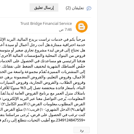
تعليقان (2)
إرسال تعليق
Trust Bridge Financial Service
7:46 ص
خدمة احترافية ممتازة.هل أنت رجل أعمال أو سيدة أع
هل تحتاج إلى قرض لبدء مشروع تجاري صغير أو متوسط
قروض من البنوك المحلية والمؤسسات المالية الأخرى؟
هدفنا الرئيسي هو مساعدتك في الحصول على الخدمات ا
خفّض أقساطك الشهرية لتخفيف الضغط على نفقاتك. تمتع
إلى المشتريات المميزة.نُقدّم مجموعة واسعة من الخ
الأعمال، وقروض التعليم، والقروض المضمونة برهن عق
وقروض الطلاب، والقروض التجارية، وقروض السيارات،
البناء، بأسعار فائدة
بامتلاك منزل العمر مع برنامج القروض العامة لدينا.نُق
كنت ترغب في الحصول على قرض، يُرجى مراسلتنا بتفاص
+2349124847559.مع أطيب التحيات،نتطلع إلى ردكم في أقرب وقت.
رد