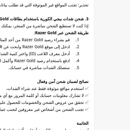
تحذير: تجنب المواقع غير الموثوقة التي قد تطلب بيانا
3. شحن شدات ببجي الكورية باستخدام بطاقات Razer Gold أو PayPal
إذا كنت لا تستطيع الشحن مباشرة من المتجر، يمكنك استخدام Razer Gold أو PayPal 
طريقة الشحن عبر Razer Gold:
1.
قم بشراء رصيد Razer Gold من أحد المتاجر الإلكترونية.
2.
ادخل إلى موقع Razer Gold وابحث عن PUBG Mobile KR.
3.
أدخل معرف اللاعب (ID) واختر كمية الشدات.
4.
ادفع باستخدام رصيد Razer Gold وأكمل العملية.
5.
ستصلك الشدات مباشرة في حسابك.
نصائح لضمان شحن آمن وفعال
✅ استخدم مواقع موثوقة فقط عند شراء الشدات.
✅ لا تشارك معلومات حسابك أو كلمة المرور مع أي 
✅ تحقق من عروض الشحن والخصومات للحصول على 
✅ تجنب الشحن من أشخاص غير معروفين لتجنب عمليات
الخاتمة