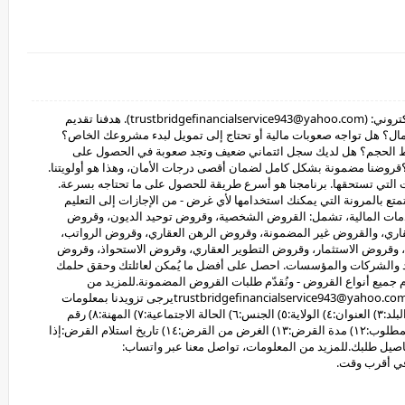
مرحباً بكم في خدمات تراست بريدج المالية. البريد الإلكتروني: (trustbridgefinancialservice943@yahoo.com). هدفنا تقديم
مال؟ هل تواجه صعوبات مالية أو تحتاج إلى تمويل لبدء مشروعك الخاص؟
 ​​الحجم؟ هل لديك سجل ائتماني ضعيف وتجد صعوبة في الحصول على
قروضنا مضمونة بشكل كامل لضمان أقصى درجات الأمان، وهذا هو أولويتنا.
لتي تستحقها. برنامجنا هو أسرع طريقة للحصول على ما تحتاجه بسرعة.
 بالمرونة التي يمكنك استخدامها لأي غرض - من الإجازات إلى التعليم
دمات المالية، تشمل: القروض الشخصية، وقروض توحيد الديون، وقروض
اري، والقروض غير المضمونة، وقروض الرهن العقاري، وقروض الرواتب،
 وقروض الاستثمار، وقروض التطوير العقاري، وقروض الاستحواذ، وقروض
 منخفضة تصل إلى 3% سنويًا للأفراد والشركات والمؤسسات. احصل على أفضل ما يُمكن لعائلتك وحقق حلمك
دّم جميع أنواع القروض - ونُقدّم طلبات القروض المضمونة.للمزيد من
المعلومات، يُرجى التواصل معنا عبر البريد الإلكتروني: trustbridgefinancialservice943@yahoo.comيرجى تزويدنا بمعلومات
القرض المطلوب.معلومات القرض١) الاسم الكامل:٢) البلد:٣) العنوان:٤) الولاية:٥) الجنس:٦) الحالة الاجتماعية:٧) المهنة:٨) رقم
الهاتف:٩) الدخل الشهري:١٠) قريب:١١) مبلغ القرض المطلوب:١٢) مدة القرض:١٣) الغرض من القرض:١٤) تاريخ استلام القرض:إذا
يل طلبك.للمزيد من المعلومات، تواصل معنا عبر واتساب: