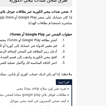
طرق شحن شدات ببجي الكورية
1. شحن شدات ببجي الكورية عبر بطاقات جوجل بلاي (Google Play) أو آيتونز (iTunes)
مباشرة باستخدام بطاقات الهدايا.
خطوات الشحن عبر Google Play أو iTunes:
1.
اشترِ بطاقة Google Play أو iTunes مخصصة لكوريا أو اليابان (يمكنك العثور عليها في بعض المتاجر الإلكترونية).
2.
قم بتغيير الدولة في حسابك إلى كوريا أو الي
3.
أدخل رمز البطاقة في المتجر لإضافة الرصي
4.
افتح ببجي الكورية واذهب إلى قسم الشدات (UC
5.
اختر الباقة المناسبة لك وأكمل عملية الش
ملاحظة: إذا لم يكن لديك حساب كوري أو ياباني، يمكنك
اقرا ايضا
ثغرة تغير لون سلاح ump مجانا ببجي
بطاقات قوقل بلاي google play مجانا لشحن ببجي موبايل
كيف شحن السيزون في لعبة ببجي موبايل