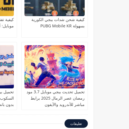
كيفية شحن شدات ببجي الكورية
كيفية تف
بسهولة PUBG Mobile KR
موبايل: 
تحميل تحديث ببجي موبايل 3.7 مود
تحميل برن
رمضان عصر الرمال 2025 برابط
مباشر للأندرويد والآيفون
بدون باند
تعليقات