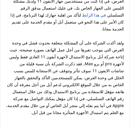
العرض، في إذا كنت من مستخدمين جهاز الايفون 11 ولديك مشكلة
اللمس على الجهاز الخاص بك، في عليك استعمال مدقق الرقم
التسلسلي
في هذا الرابط
لتأكد من اهلية جهازك لهذا البرنامج، في إذا
كان الأمر على هذا النحو في ستعمل أبل أو مقدم الخدمة على تقديم
الخدمة مجانا.
ولقد أكدت الشركة على أن المشكلة متعلقة بحدوث فشل في وحدة
العرض التي يتوجب تغيرها من أجل عمل الهاتف بصورة صحيحة، حيث
إتاحة شركة أبل برنامج الاستبدال لأجهزة أيفون 11 العادي فقط وليس
لأجهزة pro أو برو Max، فقد ذكرت الشركة بأن نسبة قليلة من
شاشات الايفون 11 سوف تتأثر وتتوقف عن الاستجابة للمس بسبب
الخلل في وحدة العرض، يمكن للمستخدمين التأكد والتحقق بالجهاز
الخاص به من خلال الموقع الالكتروني لدعم أبل من أجل معرفة أن كان
هاتفه مؤهل للاستفادة من برنامج الاستبدال وذلك من خلال استعمال
رقم الهاتف التسلسلي، في إذا كان مؤهل يمكنك التواصل مع شركة
Apple في أما يتم نقله إلي متجر أبل الخاص أو من خلال مقدم الخدمة،
مع العلم يتم استبدال الأجهزة المتأثرة مجانا من قبل أبل.