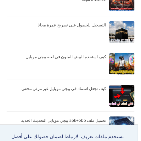
التسجيل للحصول على تصريح عمرة مجانا
كيف استخدم البيض الملون في لعبة ببجي موبايل
كيف تجعل اسمك في ببجي موبايل غير مرئي مخفي
تحميل ملف apk+obb ببجي موبايل التحديث الجديد
نستخدم ملفات تعريف الارتباط لضمان حصولك على أفضل