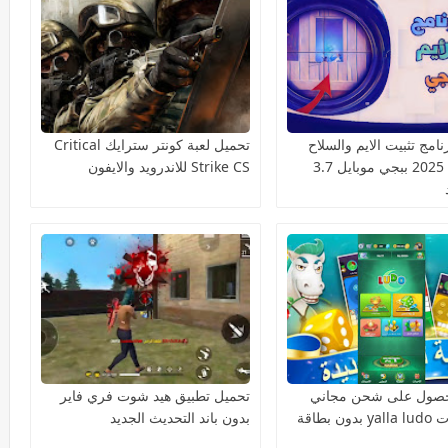
امج تثبيت الايم والسلاح
تحميل لعبة كونتر سترايك Critical
السكوب 2025 ببجي موبايل 3.7
Strike CS للاندرويد والايفون
لحصول على شحن مجاني
تحميل تطبيق هيد شوت فري فاير
لمجوهرات yalla ludo بدون بطاقة
بدون باند التحديث الجديد