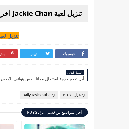
تنزيل لعبة Jackie Chan اخر اصدار للاندرويد
تنزيل لعبة Jackie Chan للان
فيسبوك
تويتر
بنت
المقال التالي
أبل تقدم خدمة استبدال مجانا لبعض هواتف الايفون 11
غزل PUBG
Daily tasks pubg
أخر المواضيع من قسم : غزل PUBG