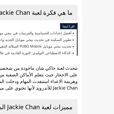
ما هي فكرة لعبة Jackie Chan اخر اصدار للاندرويد
اقرا ايضا
أفضل إعدادات الحساسية والفريمات في ببجي موبا
تطوير السكينة في تحديث ببجي موبايل الجديد واع
تحديث ببجي موبايل PUBG Mobile السلالة الذهبية 3.7
الذكاء الاصطناعي التوليدي: الثورة القادمة في عالم
تتحدث لعبة جاكي شان ماخوذة من شخصية ال
على الاحجار حيث يتعلم الأماكن الصعبة من
وهزيمة الاعداء استنفدت المهام ودخلت الم
Jackie Chan للأندرويد لأنها تحتوي على مراحل فريدة وممتعة.
مميزات لعبة Jackie Chan المجانية لاجهزة الاندرويد