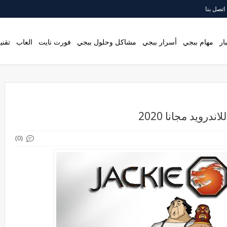
اتصل بنا
ار
مهام ببجي
أسرار ببجي
مشاكل وحلول ببجي
فورت نايت
العاب
تقني
(0)