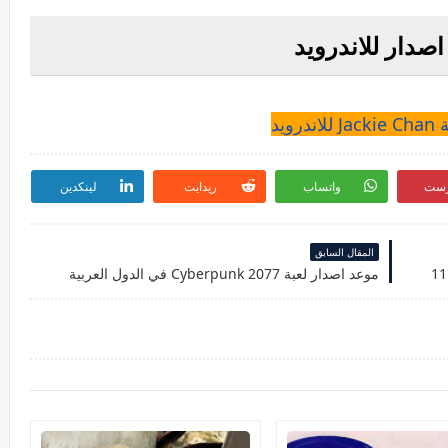
درويد
رست
واتساب
ريدايت
لينكدين
المقال السابق
موعد اصدار لعبة Cyberpunk 2077 في الدول العربية