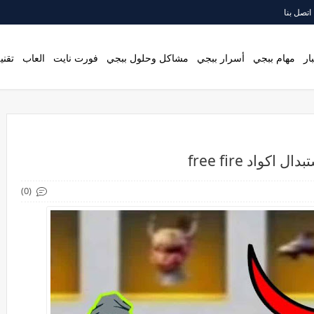
اتصل بنا
ار
مهام ببجي
أسرار ببجي
مشاكل وحلول ببجي
فورت نايت
العاب
تقني
(0)