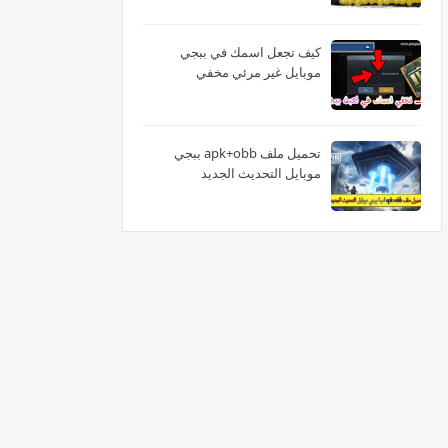
كيف تجعل اسمك في ببجي
موبايل غير مرئي مخفي
تحميل ملف apk+obb ببجي
موبايل التحديث الجديد