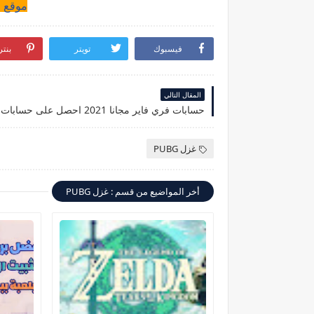
موقع ا
فيسبوك
تويتر
بنت
المقال التالي
غزل PUBG
أخر المواضيع من قسم : غزل PUBG