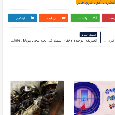
سترداد اكواد فري فاير
رست
واتساب
ريدايت
لينكدين
المقال السابق
حسابات فري فاير مجانا 2021 احصل على حسابات فري فاير غير مسروقة
الطريقة الوحيدة لإخفاء اسمك في لعبة ببجي موبايل Pubg Mobile