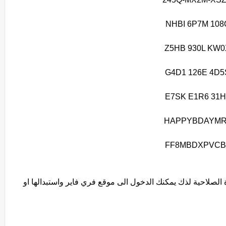
NHBI 6P7M 108
Z5HB 930L KW0
G4D1 126E 4D5
E7SK E1R6 31H
HAPPYBDAYMR
FF8MBDXPVCB
ة الصلاحية لذك يمكنك الدخول الى موقع فري فاير واستبدالها او