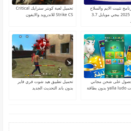
امج تثبيت الايم والسلاح
تحميل لعبة كونتر سترايك Critical
السكوب 2025 ببجي موبايل 3.7
Strike CS للاندرويد والايفون
لحصول على شحن مجاني
تحميل تطبيق هيد شوت فري فاير
لمجوهرات yalla ludo بدون بطاقة
بدون باند التحديث الجديد