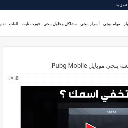
اتصل بنا
ار
مهام ببجي
أسرار ببجي
مشاكل وحلول ببجي
فورت نايت
العاب
تقني
 موبايل Pubg Mobile
(0)