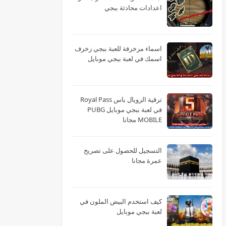
اعدادات محادثة ببجي
اسماء مزخرفة للعبة ببجي زخرف
اسمك في لعبة ببجي موبايل
ترقية الرويال باس Royal Pass
في لعبة ببجي موبايل PUBG
MOBILE مجانا
التسجيل للحصول على تصريح
عمرة مجانا
كيف استخدم البيض الملون في
لعبة ببجي موبايل