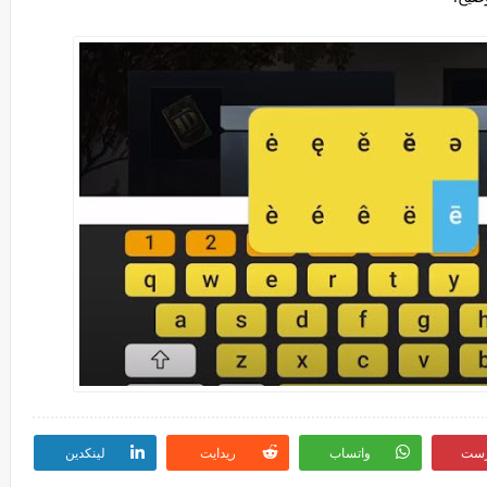
رست
واتساب
ريدايت
لينكدين