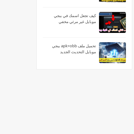
كيف تجعل اسمك في ببجي
موبايل غير مرئي مخفي
تحميل ملف apk+obb ببجي
موبايل التحديث الجديد