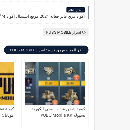
المقال التالي
اكواد فري فاير فعالة 2021 موقع استبدال اكواد free fire
اسرار PUBG MOBILE
أخر المواضيع من قسم : اسرار PUBG MOBILE
كيفية شحن شدات ببجي الكورية
كيفية تف
بسهولة PUBG Mobile KR
موبايل: 