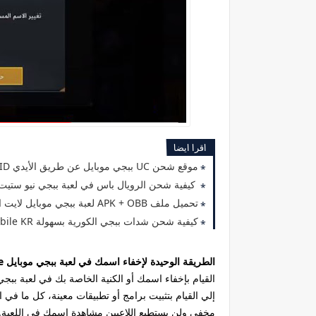
اقرا ايضا
موقع شحن UC ببجي موبايل عن طريق الأيدي ID
كيفية شحن الرويال باس في لعبة ببجي نيو ستيت UBG NEW STATE
تحميل ملف APK + OBB لعبة ببجي موبايل لايت الاصدار الرسمي
كيفية شحن شدات ببجي الكورية بسهولة PUBG Mobile KR
الطريقة الوحيدة لإخفاء اسمك في لعبة ببجي موبايل Pubg Mobile
القيام بإخفاء اسمك أو الكنية الخاصة بك في لعبة ببج
إلي القيام بتثبيت برامج أو تطبيقات معينة، كل ما ف
مخفي ولن يستطيع اللاعبين مشاهدة اسمك في اللعبة.