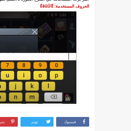
الحروف المستخدمة: ĒēūŪīĪ
فيسبوك
تويتر
بنت